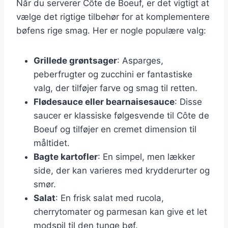
Når du serverer Côte de Boeuf, er det vigtigt at
vælge det rigtige tilbehør for at komplementere
bøfens rige smag. Her er nogle populære valg:
Grillede grøntsager
: Asparges,
peberfrugter og zucchini er fantastiske
valg, der tilføjer farve og smag til retten.
Flødesauce eller bearnaisesauce
: Disse
saucer er klassiske følgesvende til Côte de
Boeuf og tilføjer en cremet dimension til
måltidet.
Bagte kartofler
: En simpel, men lækker
side, der kan varieres med krydderurter og
smør.
Salat
: En frisk salat med rucola,
cherrytomater og parmesan kan give et let
modspil til den tunge bøf.