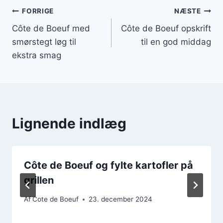
Indlægsnavigation
FORRIGE
NÆSTE
Côte de Boeuf med
Côte de Boeuf opskrift
smørstegt løg til
til en god middag
ekstra smag
Lignende indlæg
Côte de Boeuf og fylte kartofler på
grillen
Af
Cote de Boeuf
23. december 2024