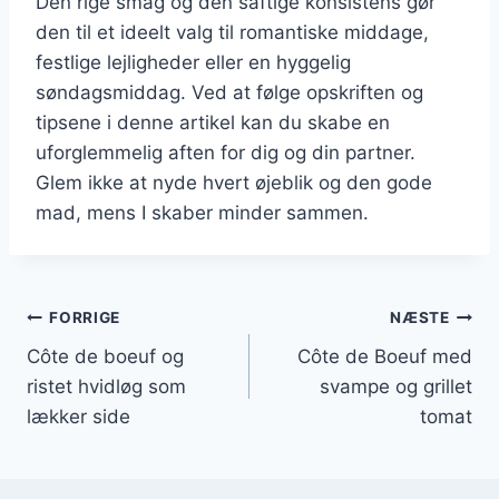
Den rige smag og den saftige konsistens gør
den til et ideelt valg til romantiske middage,
festlige lejligheder eller en hyggelig
søndagsmiddag. Ved at følge opskriften og
tipsene i denne artikel kan du skabe en
uforglemmelig aften for dig og din partner.
Glem ikke at nyde hvert øjeblik og den gode
mad, mens I skaber minder sammen.
Indlægsnavigation
FORRIGE
NÆSTE
Côte de boeuf og
Côte de Boeuf med
ristet hvidløg som
svampe og grillet
lækker side
tomat