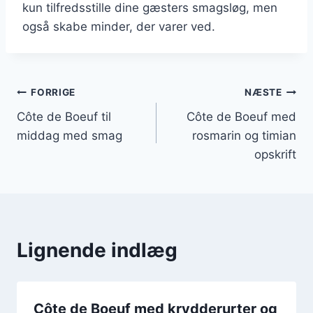
kun tilfredsstille dine gæsters smagsløg, men
også skabe minder, der varer ved.
Indlægsnavigation
FORRIGE
NÆSTE
Côte de Boeuf til
Côte de Boeuf med
middag med smag
rosmarin og timian
opskrift
Lignende indlæg
Côte de Boeuf med krydderurter og