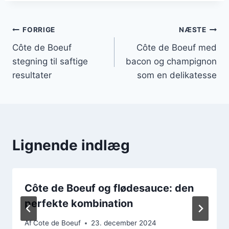
Indlægsnavigation
FORRIGE
NÆSTE
Côte de Boeuf
Côte de Boeuf med
stegning til saftige
bacon og champignon
resultater
som en delikatesse
Lignende indlæg
Côte de Boeuf og flødesauce: den
perfekte kombination
Af
Cote de Boeuf
23. december 2024