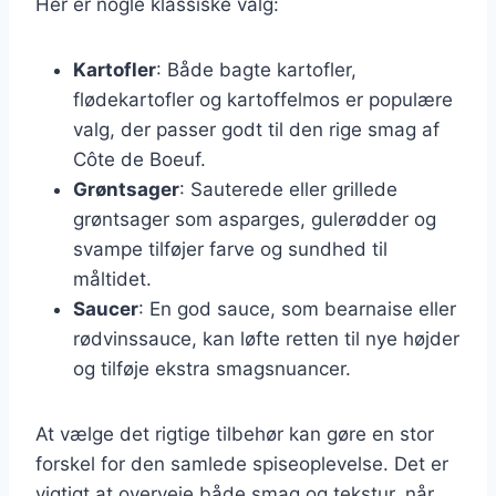
Her er nogle klassiske valg:
Kartofler
: Både bagte kartofler,
flødekartofler og kartoffelmos er populære
valg, der passer godt til den rige smag af
Côte de Boeuf.
Grøntsager
: Sauterede eller grillede
grøntsager som asparges, gulerødder og
svampe tilføjer farve og sundhed til
måltidet.
Saucer
: En god sauce, som bearnaise eller
rødvinssauce, kan løfte retten til nye højder
og tilføje ekstra smagsnuancer.
At vælge det rigtige tilbehør kan gøre en stor
forskel for den samlede spiseoplevelse. Det er
vigtigt at overveje både smag og tekstur, når