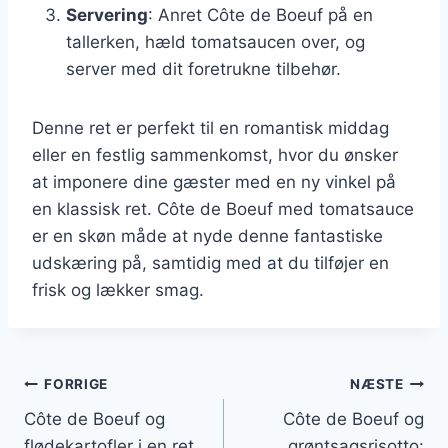
Servering
: Anret Côte de Boeuf på en
tallerken, hæld tomatsaucen over, og
server med dit foretrukne tilbehør.
Denne ret er perfekt til en romantisk middag
eller en festlig sammenkomst, hvor du ønsker
at imponere dine gæster med en ny vinkel på
en klassisk ret. Côte de Boeuf med tomatsauce
er en skøn måde at nyde denne fantastiske
udskæring på, samtidig med at du tilføjer en
frisk og lækker smag.
Indlægsnavigation
FORRIGE
NÆSTE
Côte de Boeuf og
Côte de Boeuf og
flødekartofler i en ret
grøntsagsrisotto: