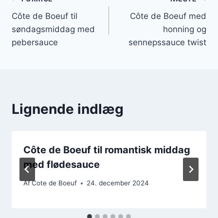
Indlægsnavigation
Côte de Boeuf til
Côte de Boeuf med
søndagsmiddag med
honning og
pebersauce
sennepssauce twist
Lignende indlæg
Côte de Boeuf til romantisk middag
med flødesauce
Af
Cote de Boeuf
24. december 2024