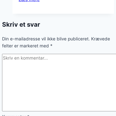
de
Boeuf
til
Skriv et svar
julemiddag
med
Din e-mailadresse vil ikke blive publiceret.
familen
Krævede
felter er markeret med
*