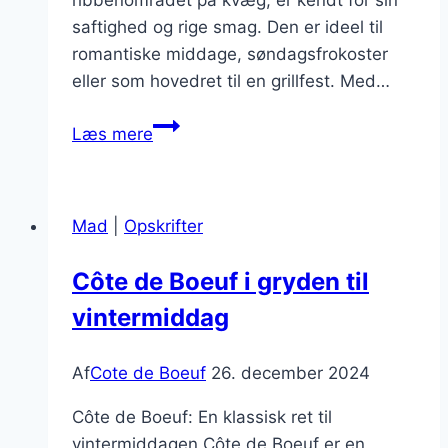
ribbenområdet på kvæg, er kendt for sin
saftighed og rige smag. Den er ideel til
romantiske middage, søndagsfrokoster
eller som hovedret til en grillfest. Med…
Côte
Læs mere
de
Boeuf
og
Mad
|
Opskrifter
bearnaisesauce
til
Côte de Boeuf i gryden til
den
vintermiddag
særlige
aften
Af
Cote de Boeuf
26. december 2024
Côte de Boeuf: En klassisk ret til
vintermiddagen Côte de Boeuf er en