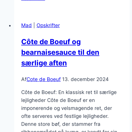
de
Boeuf
og
Mad
|
Opskrifter
flødekartoffelgratin
der
Côte de Boeuf og
forkæler
bearnaisesauce til den
smagsløgene
særlige aften
Af
Cote de Boeuf
13. december 2024
Côte de Boeuf: En klassisk ret til særlige
lejligheder Côte de Boeuf er en
imponerende og velsmagende ret, der
ofte serveres ved festlige lejligheder.
Denne store bøf, der stammer fra