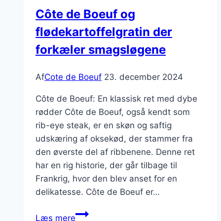
middag
Côte de Boeuf og
med
flødekartoffelgratin der
delikate
sideretter
forkæler smagsløgene
Af
Cote de Boeuf
23. december 2024
Côte de Boeuf: En klassisk ret med dybe
rødder Côte de Boeuf, også kendt som
rib-eye steak, er en skøn og saftig
udskæring af oksekød, der stammer fra
den øverste del af ribbenene. Denne ret
har en rig historie, der går tilbage til
Frankrig, hvor den blev anset for en
delikatesse. Côte de Boeuf er…
Côte
Læs mere