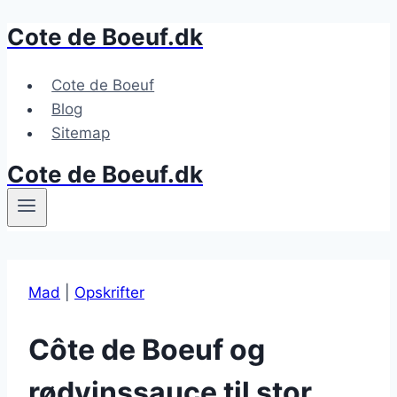
Cote de Boeuf.dk
Fortsæt
til
indhold
Cote de Boeuf
Blog
Sitemap
Cote de Boeuf.dk
Mad
|
Opskrifter
Côte de Boeuf og
rødvinssauce til stor