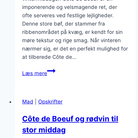
imponerende og velsmagende ret, der
ofte serveres ved festlige lejligheder.
Denne store bøf, der stammer fra
ribbenområdet på kvæg, er kendt for sin
møre tekstur og rige smag. Når vinteren
nærmer sig, er det en perfekt mulighed for
at tilberede Côte de…
Côte
Læs mere
de
Boeuf
i
Mad
|
Opskrifter
gryden
til
Côte de Boeuf og rødvin til
vintermiddag
stor middag