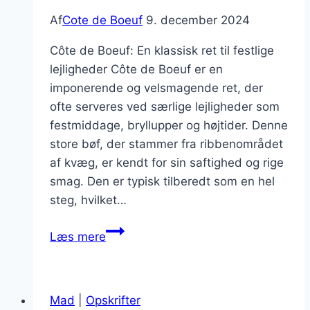
Af
Cote de Boeuf
9. december 2024
Côte de Boeuf: En klassisk ret til festlige
lejligheder Côte de Boeuf er en
imponerende og velsmagende ret, der
ofte serveres ved særlige lejligheder som
festmiddage, bryllupper og højtider. Denne
store bøf, der stammer fra ribbenområdet
af kvæg, er kendt for sin saftighed og rige
smag. Den er typisk tilberedt som en hel
steg, hvilket…
Côte
Læs mere
de
Boeuf
og
Mad
|
Opskrifter
rødvin