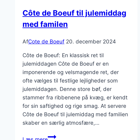
til
Côte de Boeuf til julemiddag
stor
med familen
middag
Af
Cote de Boeuf
20. december 2024
Côte de Boeuf: En klassisk ret til
julemiddagen Côte de Boeuf er en
imponerende og velsmagende ret, der
ofte vælges til festlige lejligheder som
julemiddagen. Denne store bøf, der
stammer fra ribbenene på kvæg, er kendt
for sin saftighed og rige smag. At servere
Côte de Boeuf til julemiddag med familien
skaber en særlig atmosfære,…
Côte
Læs mere