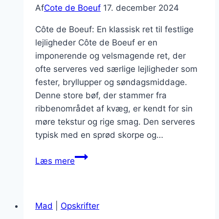
Af
Cote de Boeuf
17. december 2024
Côte de Boeuf: En klassisk ret til festlige
lejligheder Côte de Boeuf er en
imponerende og velsmagende ret, der
ofte serveres ved særlige lejligheder som
fester, bryllupper og søndagsmiddage.
Denne store bøf, der stammer fra
ribbenområdet af kvæg, er kendt for sin
møre tekstur og rige smag. Den serveres
typisk med en sprød skorpe og…
Côte
Læs mere
de
Boeuf
til
Mad
|
Opskrifter
fancy