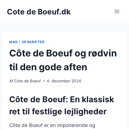
Fortsæt
Cote de Boeuf.dk
til
indhold
MAD
|
OPSKRIFTER
Côte de Boeuf og rødvin
til den gode aften
Af
Cote de Boeuf
4. december 2024
Côte de Boeuf: En klassisk
ret til festlige lejligheder
Côte de Boeuf er en imponerende og