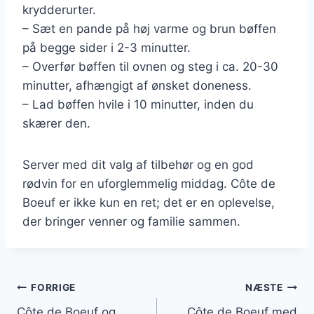
krydderurter.
– Sæt en pande på høj varme og brun bøffen
på begge sider i 2-3 minutter.
– Overfør bøffen til ovnen og steg i ca. 20-30
minutter, afhængigt af ønsket doneness.
– Lad bøffen hvile i 10 minutter, inden du
skærer den.
Server med dit valg af tilbehør og en god
rødvin for en uforglemmelig middag. Côte de
Boeuf er ikke kun en ret; det er en oplevelse,
der bringer venner og familie sammen.
Indlægsnavigation
FORRIGE
NÆSTE
Côte de Boeuf og
Côte de Boeuf med