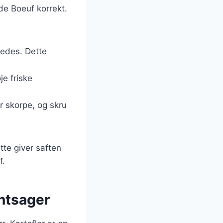
de Boeuf korrekt.
redes. Dette
je friske
r skorpe, og skru
ette giver saften
f.
øntsager