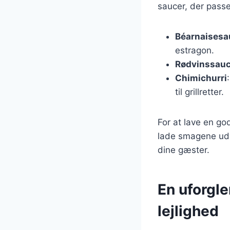
saucer, der passe
Béarnaisesa
estragon.
Rødvinssau
Chimichurri
til grillretter.
For at lave en god
lade smagene udvi
dine gæster.
En uforgl
lejlighed