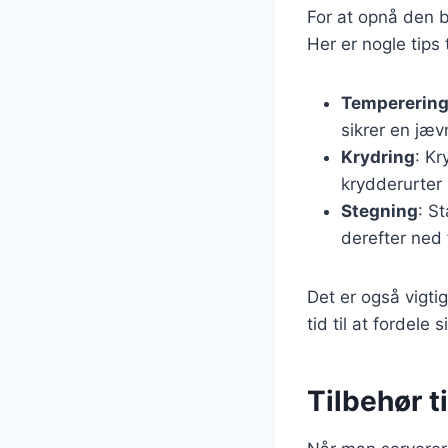
For at opnå den b
Her er nogle tips 
Tempererin
sikrer en jæv
Krydring
: Kr
krydderurter 
Stegning
: S
derefter ned 
Det er også vigtig
tid til at fordele
Tilbehør t