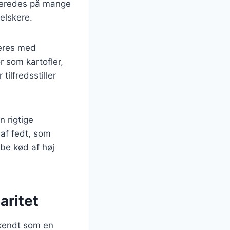
ilberedes på mange
elskere.
ieres med
r som kartofler,
ilfredsstiller
 rigtige
af fedt, som
øbe kød af høj
aritet
rkendt som en