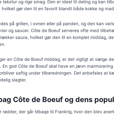
e tekstur og rige smag. Den er ideel til deling og kan t
, hvilket gør den til en favorit blandt både kokke og mad
edes på grillen, i ovnen eller på panden, og den kan var
erier og saucer. Côte de Boeuf serveres ofte med tilbehø
lækker sauce, hvilket gør den til en komplet middag, der t
en.
r en Côte de Boeuf middag, er det vigtigt at vælge den
. En god Côte de Boeuf skal have en jævn marmorering 
forbliver saftig under tilberedningen. Det anbefales at k
idelig slagter.
 bag Côte de Boeuf og dens popul
 rødder, der går tilbage til Frankrig, hvor den blev ane