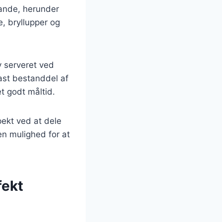
lande, herunder
, bryllupper og
v serveret ved
fast bestanddel af
t godt måltid.
pekt ved at dele
en mulighed for at
fekt