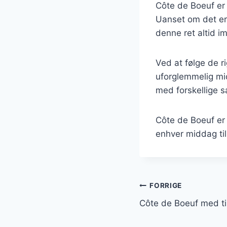
Côte de Boeuf er
Uanset om det er 
denne ret altid i
Ved at følge de r
uforglemmelig mid
med forskellige s
Côte de Boeuf er 
enhver middag til
Indlægsnavi
FORRIGE
Côte de Boeuf med ti