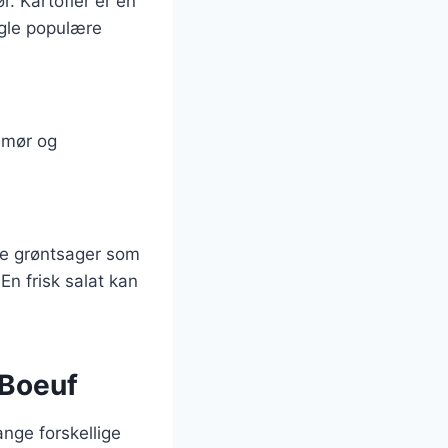
r. Kartofler er en
ogle populære
smør og
gte grøntsager som
En frisk salat kan
 Boeuf
nge forskellige