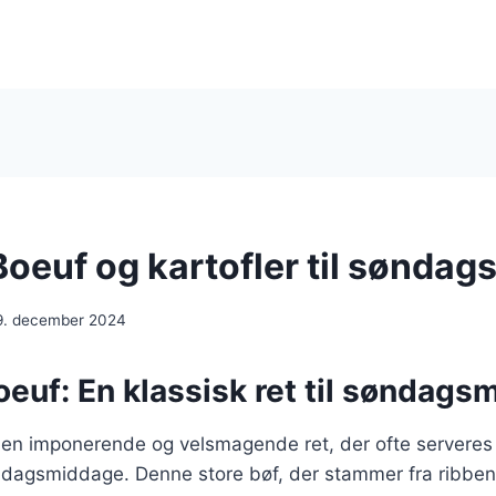
Boeuf og kartofler til sønda
9. december 2024
euf: En klassisk ret til søndags
en imponerende og velsmagende ret, der ofte serveres ti
øndagsmiddage. Denne store bøf, der stammer fra ribbe