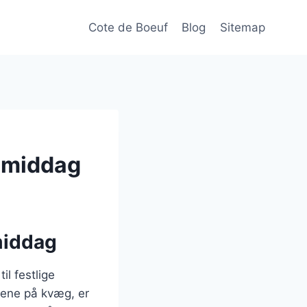
Cote de Boeuf
Blog
Sitemap
gsmiddag
middag
l festlige
nene på kvæg, er