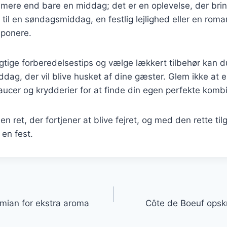
 mere end bare en middag; det er en oplevelse, der bri
til en søndagsmiddag, en festlig lejlighed eller en roma
mponere.
igtige forberedelsestips og vælge lækkert tilbehør kan 
dag, der vil blive husket af dine gæster. Glem ikke at 
aucer og krydderier for at finde din egen perfekte kombi
en ret, der fortjener at blive fejret, og med den rette ti
 en fest.
gation
mian for ekstra aroma
Côte de Boeuf opskri