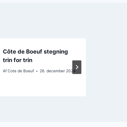
Côte de Boeuf stegning
Cote de
trin for trin
restaura
Af
Cote de Boeuf
26. december 2024
Af
Cote de