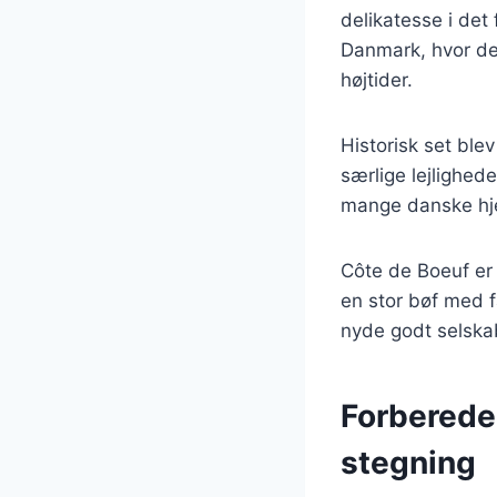
delikatesse i det
Danmark, hvor den
højtider.
Historisk set ble
særlige lejlighed
mange danske hje
Côte de Boeuf er 
en stor bøf med f
nyde godt selska
Forberedel
stegning