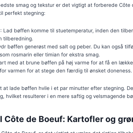
edste smag og tekstur er det vigtigt at forberede Côte 
til perfekt stegning:
g
: Lad bøffen komme til stuetemperatur, inden den tilbe
n tilberedning.
ydr bøffen generøst med salt og peber. Du kan også tilfø
som rosmarin eller timian for ekstra smag.
tart med at brune bøffen på høj varme for at få en lække
for varmen for at stege den færdig til ønsket doneness.
t at lade bøffen hvile i et par minutter efter stegning. D
 sig, hvilket resulterer i en mere saftig og velsmagende bø
il Côte de Boeuf: Kartofler og gr