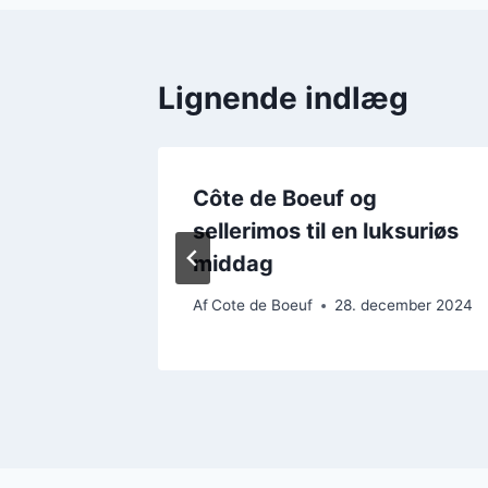
Lignende indlæg
Côte de Boeuf og
øgssmør
sellerimos til en luksuriøs
middag
ember 2024
Af
Cote de Boeuf
28. december 2024