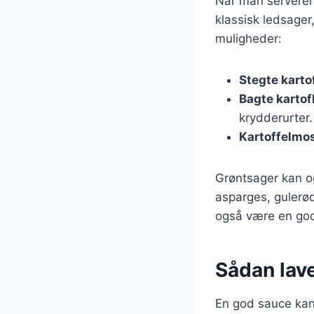
Når man serverer C
klassisk ledsage
muligheder:
Stegte karto
Bagte kartof
krydderurter.
Kartoffelmo
Grøntsager kan og
asparges, gulerødd
også være en god
Sådan lave
En god sauce kan 