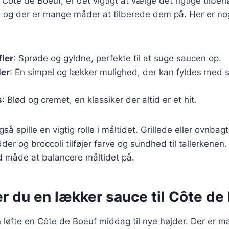
ôte de Boeuf, er det vigtigt at vælge det rigtige tilbehø
r, og der er mange måder at tilberede dem på. Her er n
fler
: Sprøde og gyldne, perfekte til at suge saucen op.
ler
: En simpel og lækker mulighed, der kan fyldes med 
s
: Blød og cremet, en klassiker der altid er et hit.
så spille en vigtig rolle i måltidet. Grillede eller ovnba
er og broccoli tilføjer farve og sundhed til tallerkenen. 
 måde at balancere måltidet på.
r du en lækker sauce til Côte de
løfte en Côte de Boeuf middag til nye højder. Der er ma