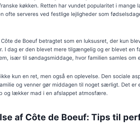
 franske køkken. Retten har vundet popularitet i mange 
 ofte serveres ved festlige lejligheder som fødselsdage
v Côte de Boeuf betragtet som en luksusret, der kun ble
er. I dag er den blevet mere tilgængelig og er blevet en 
m, især til søndagsmiddage, hvor familien samles om e
ikke kun en ret, men også en oplevelse. Den sociale as
amilie og venner gør middagen til noget særligt. Det er 
b og lækker mad i en afslappet atmosfære.
se af Côte de Boeuf: Tips til per