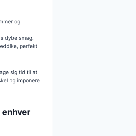
ommer og
ns dybe smag.
 eddike, perfekt
ge sig tid til at
skel og imponere
 enhver