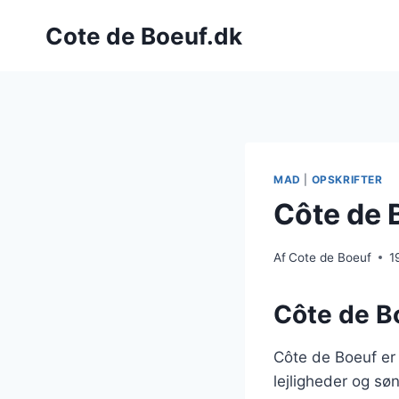
Fortsæt
Cote de Boeuf.dk
til
indhold
MAD
|
OPSKRIFTER
Côte de 
Af
Cote de Boeuf
1
Côte de Bo
Côte de Boeuf er 
lejligheder og s