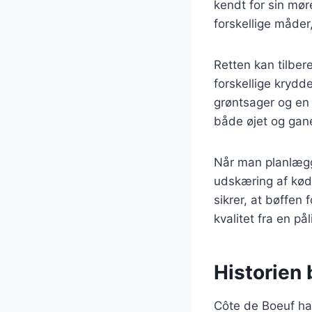
kendt for sin mør
forskellige måder
Retten kan tilber
forskellige krydd
grøntsager og en 
både øjet og gan
Når man planlægge
udskæring af kød
sikrer, at bøffen 
kvalitet fra en pål
Historien
Côte de Boeuf har