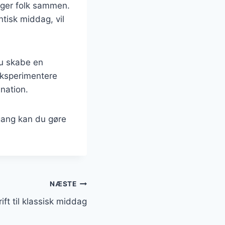
nger folk sammen.
ntisk middag, vil
du skabe en
eksperimentere
nation.
lgang kan du gøre
NÆSTE
ft til klassisk middag