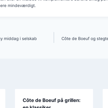
ere mindeværdigt.
gation
cy middag i selskab
Côte de Boeuf og stegte
Côte de Boeuf på grillen:
en klassiker