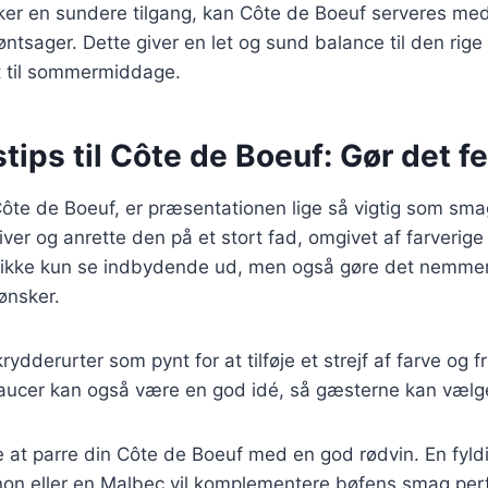
er en sundere tilgang, kan Côte de Boeuf serveres med 
ntsager. Dette giver en let og sund balance til den rige 
ret til sommermiddage.
tips til Côte de Boeuf: Gør det fe
ôte de Boeuf, er præsentationen lige så vigtig som sma
iver og anrette den på et stort fad, omgivet af farverig
vil ikke kun se indbydende ud, men også gøre det nemme
ønsker.
rydderurter som pynt for at tilføje et strejf af farve og f
saucer kan også være en god idé, så gæsterne kan vælge
e at parre din Côte de Boeuf med en god rødvin. En fyld
on eller en Malbec vil komplementere bøfens smag per