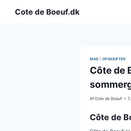
Fortsæt
Cote de Boeuf.dk
til
indhold
MAD
|
OPSKRIFTER
Côte de B
sommergr
Af
Cote de Boeuf
7
Côte de Bo