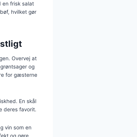
en frisk salat
bøf, hvilket gør
stligt
gen. Overvej at
e grøntsager og
re for gæsterne
riskhed. En skål
 deres favorit.
ig vin som en
fekt og gøre