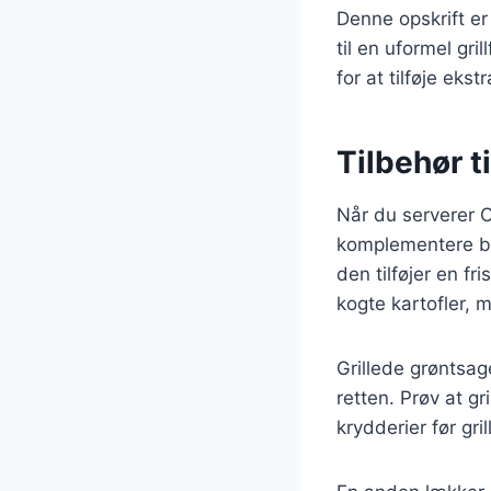
Denne opskrift er
til en uformel gr
for at tilføje eks
Tilbehør t
Når du serverer Cô
komplementere bøf
den tilføjer en fr
kogte kartofler, 
Grillede grøntsag
retten. Prøv at g
krydderier før gril