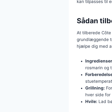
kan tilpasses til 
Sådan tilb
At tilberede Côte
grundlæggende tri
hjælpe dig med a
Ingredienser
rosmarin og t
Forberedelse
stuetemperat
Grillning:
For
hver side for
Hvile:
Lad bøf