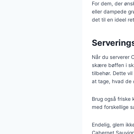
For dem, der ønsk
eller dampede grø
det til en ideel 
Serverings
Når du serverer C
skære bøffen i sk
tilbehør. Dette 
at tage, hvad de 
Brug også friske k
med forskellige 
Endelig, glem ikk
Cabernet Sauvign