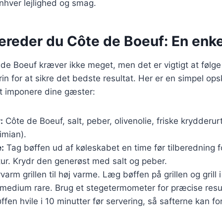
enhver lejlighed og smag.
ereder du Côte de Boeuf: En enke
 de Boeuf kræver ikke meget, men det er vigtigt at følge
n for at sikre det bedste resultat. Her er en simpel opsk
t imponere dine gæster:
:
Côte de Boeuf, salt, peber, olivenolie, friske krydderurt
imian).
:
Tag bøffen ud af køleskabet en time før tilberedning f
ur. Krydr den generøst med salt og peber.
varm grillen til høj varme. Læg bøffen på grillen og grill 
 medium rare. Brug et stegetermometer for præcise resul
fen hvile i 10 minutter før servering, så safterne kan for