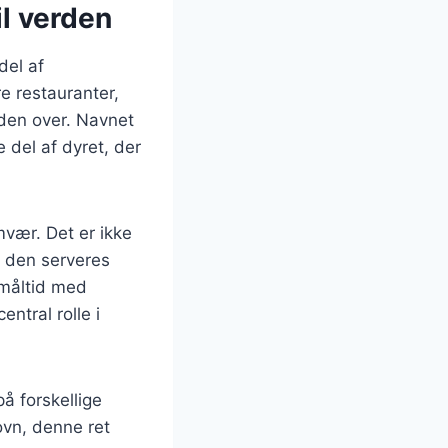
il verden
del af
e restauranter,
rden over. Navnet
e del af dyret, der
mvær. Det er ikke
r den serveres
 måltid med
entral rolle i
å forskellige
ovn, denne ret