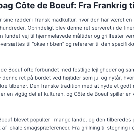
bag Côte de Boeuf: Fra Frankrig t
 sine rødder i fransk madkultur, hvor den har været en 
hundreder. Oprindeligt blev denne ret serveret i de finer
 fundet vej til hjemmelavede måltider og grillfester ve
ersættes til “okse ribben” og refererer til den specifikk
e de Boeuf ofte forbundet med festlige lejligheder og sa
 denne ret på bordet ved højtider som jul og nytår, hvo
re tilbehør. Den franske tradition med at nyde et godt
er en vigtig del af kulturen, og Côte de Boeuf spiller en c
Boeuf blevet populær i mange lande, og den tilberedes p
af lokale smagspræferencer. Fra grillning til stegning i 