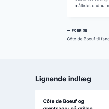
måltidet endnu m
Indlægsnavi
FORRIGE
Côte de Boeuf til fan
Lignende indlæg
gning
Côte de Boeuf og
grøntsager på grillen