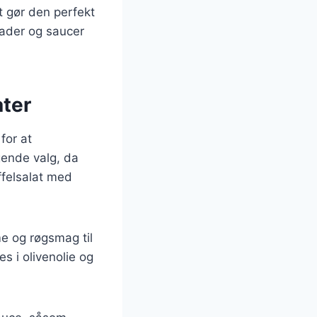
t gør den perfekt
nader og saucer
ater
for at
gende valg, da
offelsalat med
me og røgsmag til
s i olivenolie og