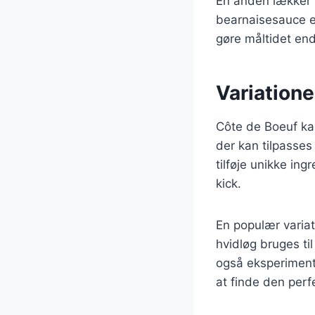
En anden lækker 
bearnaisesauce el
gøre måltidet en
Variatione
Côte de Boeuf kan
der kan tilpasse
tilføje unikke ing
kick.
En populær variat
hvidløg bruges ti
også eksperiment
at finde den perf