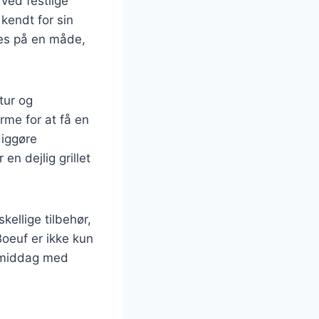
ved festlige
kendt for sin
edes på en måde,
tur og
rme for at få en
diggøre
en dejlig grillet
ellige tilbehør,
Boeuf er ikke kun
gsmiddag med