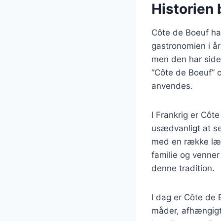
Historien 
Côte de Boeuf har
gastronomien i år
men den har siden
“Côte de Boeuf” ov
anvendes.
I Frankrig er Côt
usædvanligt at se
med en række læk
familie og venner 
denne tradition.
I dag er Côte de 
måder, afhængigt 