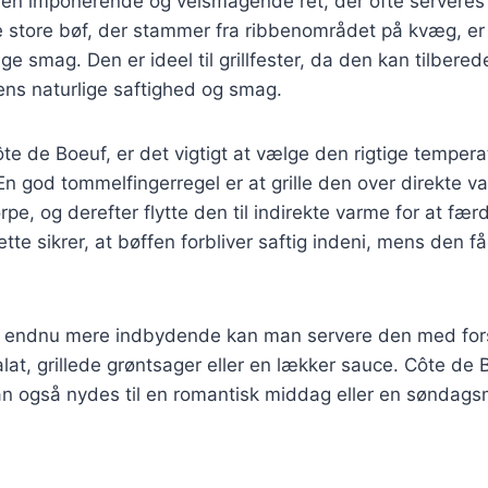
 en imponerende og velsmagende ret, der ofte serveres 
e store bøf, der stammer fra ribbenområdet på kvæg, er 
ige smag. Den er ideel til grillfester, da den kan tilber
ns naturlige saftighed og smag.
ôte de Boeuf, er det vigtigt at vælge den rigtige tempera
 En god tommelfingerregel er at grille den over direkte va
pe, og derefter flytte den til indirekte varme for at fær
tte sikrer, at bøffen forbliver saftig indeni, mens den får 
en endnu mere indbydende kan man servere den med forsk
lat, grillede grøntsager eller en lækker sauce. Côte de 
kan også nydes til en romantisk middag eller en sønda