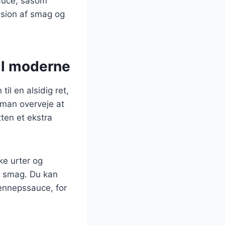
auce, såsom
nsion af smag og
til moderne
il en alsidig ret,
 man overveje at
tten et ekstra
ke urter og
og smag. Du kan
ennepssauce, for