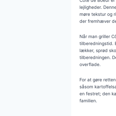
Côte de Boeuf er
lejligheder. Denn
møre tekstur og r
der fremhæver de
Når man griller C
tilberedningstid.
lækker, sprød skor
tilberedningen. De
overflade.
For at gøre rett
såsom kartoffelsa
en festret; den 
familien.