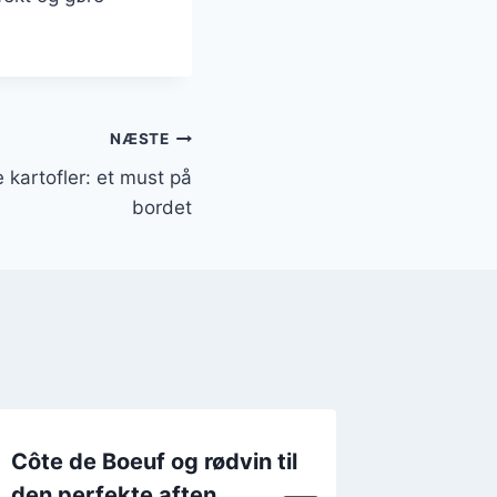
NÆSTE
 kartofler: et must på
bordet
Côte de Boeuf og rødvin til
Côte de
den perfekte aften
middag 