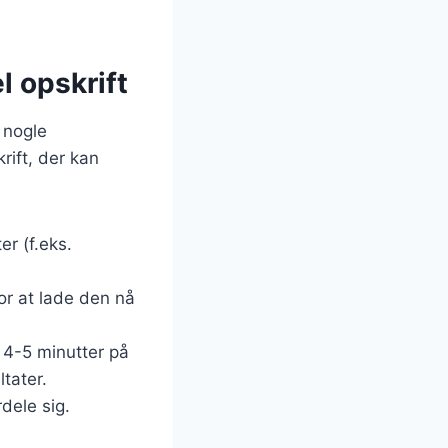
l opskrift
 nogle
rift, der kan
er (f.eks.
or at lade den nå
i 4-5 minutter på
tater.
dele sig.