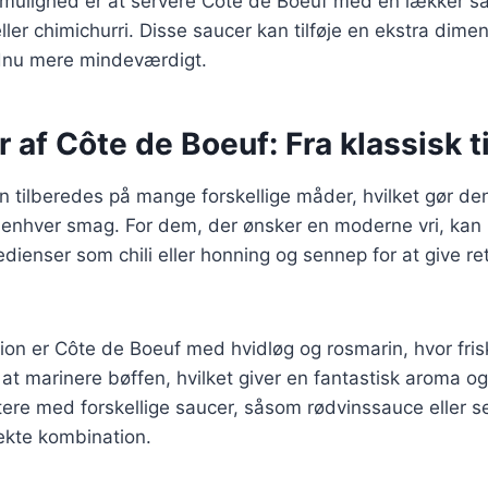
mulighed er at servere Côte de Boeuf med en lækker s
ler chimichurri. Disse saucer kan tilføje en ekstra dime
dnu mere mindeværdigt.
r af Côte de Boeuf: Fra klassisk 
 tilberedes på mange forskellige måder, hvilket gør den t
s enhver smag. For dem, der ønsker en moderne vri, kan
redienser som chili eller honning og sennep for at give re
ion er Côte de Boeuf med hvidløg og rosmarin, hvor fris
l at marinere bøffen, hvilket giver en fantastisk aroma 
ere med forskellige saucer, såsom rødvinssauce eller s
ekte kombination.