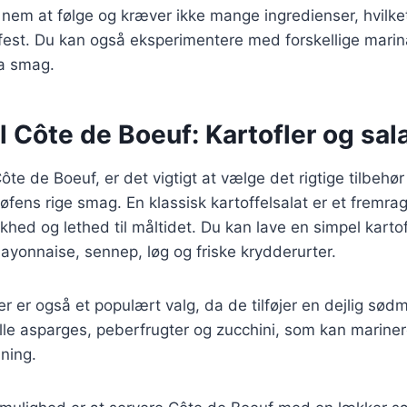
 nem at følge og kræver ikke mange ingredienser, hvilke
illfest. Du kan også eksperimentere med forskellige mari
tra smag.
il Côte de Boeuf: Kartofler og sal
te de Boeuf, er det vigtigt at vælge det rigtige tilbehør 
ens rige smag. En klassisk kartoffelsalat er et fremra
iskhed og lethed til måltidet. Du kan lave en simpel kart
mayonnaise, sennep, løg og friske krydderurter.
er er også et populært valg, da de tilføjer en dejlig sød
rille asparges, peberfrugter og zucchini, som kan marinere
lning.