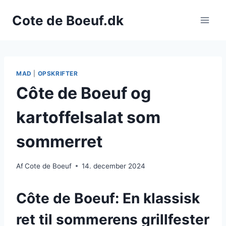
Fortsæt
Cote de Boeuf.dk
til
indhold
MAD
|
OPSKRIFTER
Côte de Boeuf og
kartoffelsalat som
sommerret
Af
Cote de Boeuf
14. december 2024
Côte de Boeuf: En klassisk
ret til sommerens grillfester