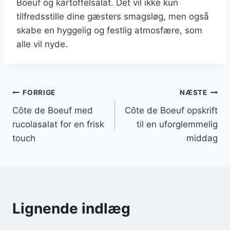
Boeuf og kartoffelsalat. Det vil ikke kun
tilfredsstille dine gæsters smagsløg, men også
skabe en hyggelig og festlig atmosfære, som
alle vil nyde.
Indlægsnavigation
FORRIGE
NÆSTE
Côte de Boeuf med
Côte de Boeuf opskrift
rucolasalat for en frisk
til en uforglemmelig
touch
middag
Lignende indlæg