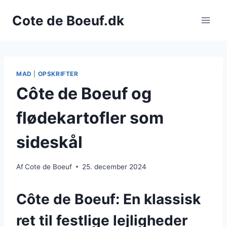
Fortsæt
Cote de Boeuf.dk
til
indhold
MAD
|
OPSKRIFTER
Côte de Boeuf og
flødekartofler som
sideskål
Af
Cote de Boeuf
25. december 2024
Côte de Boeuf: En klassisk
ret til festlige lejligheder