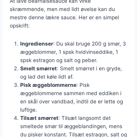
At lave bearnaisesauce kan virke
skræmmende, men med lidt øvelse kan du
mestre denne lækre sauce. Her er en simpel
opskrift:
Ingredienser
: Du skal bruge 200 g smør, 3
æggeblommer, 1 spsk hvidvinseddike, 1
spsk estragon og salt og peber.
Smelt smørret
: Smelt smørret i en gryde,
og lad det køle lidt af.
Pisk æggeblommerne
: Pisk
æggeblommerne sammen med eddiken i
en skål over vandbad, indtil de er lette og
luftige.
Tilsæt smørret
: Tilsæt langsomt det
smeltede smør til æggeblandingen, mens
du pisker konstant. Tilsæt estragon, salt og