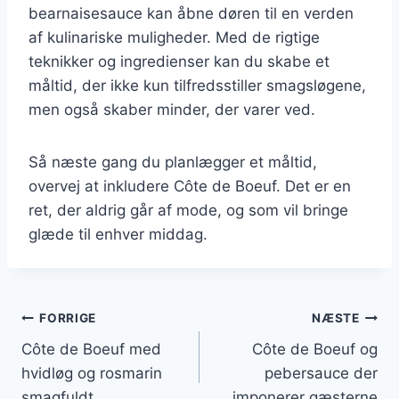
bearnaisesauce kan åbne døren til en verden
af kulinariske muligheder. Med de rigtige
teknikker og ingredienser kan du skabe et
måltid, der ikke kun tilfredsstiller smagsløgene,
men også skaber minder, der varer ved.
Så næste gang du planlægger et måltid,
overvej at inkludere Côte de Boeuf. Det er en
ret, der aldrig går af mode, og som vil bringe
glæde til enhver middag.
Indlægsnavigation
FORRIGE
NÆSTE
Côte de Boeuf med
Côte de Boeuf og
hvidløg og rosmarin
pebersauce der
smagfuldt
imponerer gæsterne