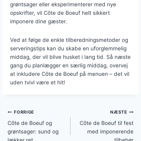
grøntsager eller eksperimenterer med nye
opskrifter, vil Côte de Boeuf helt sikkert
imponere dine gæster.
Ved at følge de enkle tilberedningsmetoder og
serveringstips kan du skabe en uforglemmelig
middag, der vil blive husket i lang tid. Så næste
gang du planlægger en særlig middag, overvej
at inkludere Côte de Boeuf på menuen – det vil
uden tvivl være et hit!
Indlægsnavigation
FORRIGE
NÆSTE
Côte de Boeuf og
Côte de Boeuf til fest
grøntsager: sund og
med imponerende
lækker ret
tilbehør