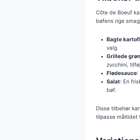
Côte de Boeuf ka
bøfens rige smag.
Bagte kartof
valg.
Grillede grø
zucchini, tilf
Flødesauce
:
Salat
: En fri
bøf.
Disse tilbehør ka
tilpasse måltidet t