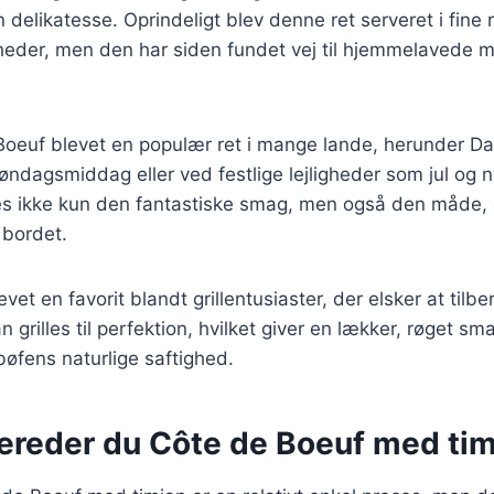
delikatesse. Oprindeligt blev denne ret serveret i fine 
gheder, men den har siden fundet vej til hjemmelavede 
 Boeuf blevet en populær ret i mange lande, herunder D
 søndagsmiddag eller ved festlige lejligheder som jul og 
des ikke kun den fantastiske smag, men også den måde, 
bordet.
vet en favorit blandt grillentusiaster, der elsker at tilb
grilles til perfektion, hvilket giver en lækker, røget sm
øfens naturlige saftighed.
bereder du Côte de Boeuf med ti