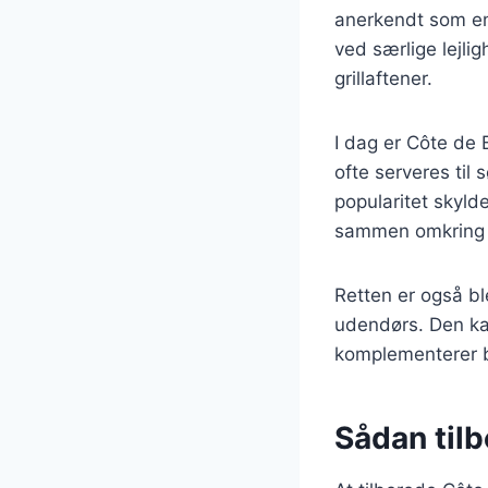
anerkendt som en 
ved særlige lejli
grillaftener.
I dag er Côte de
ofte serveres til
popularitet skyl
sammen omkring 
Retten er også ble
udendørs. Den kan 
komplementerer b
Sådan til