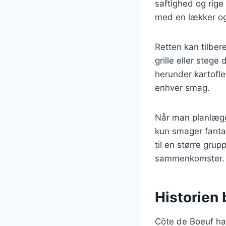
saftighed og rig
med en lækker og 
Retten kan tilbe
grille eller steg
herunder kartofler
enhver smag.
Når man planlægg
kun smager fanta
til en større grup
sammenkomster.
Historien
Côte de Boeuf har 