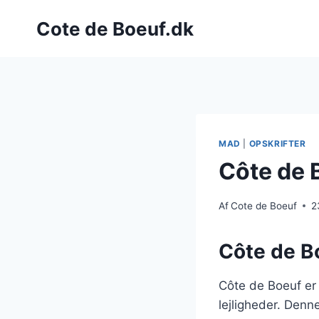
Fortsæt
Cote de Boeuf.dk
til
indhold
MAD
|
OPSKRIFTER
Côte de B
Af
Cote de Boeuf
2
Côte de Bo
Côte de Boeuf er
lejligheder. Denn