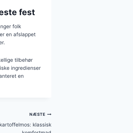
æste fest
nger folk
er en afslappet
er.
llige tilbehør
iske ingredienser
anteret en
NÆSTE
kartoffelmos: klassisk
komfortmad