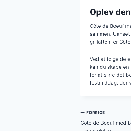
Oplev den 
Côte de Boeuf med
sammen. Uanset o
grillaften, er Cô
Ved at følge de e
kan du skabe en 
for at sikre det 
festmiddag, der vi
Indlægsnavi
FORRIGE
Côte de Boeuf med b
luksusfølelse