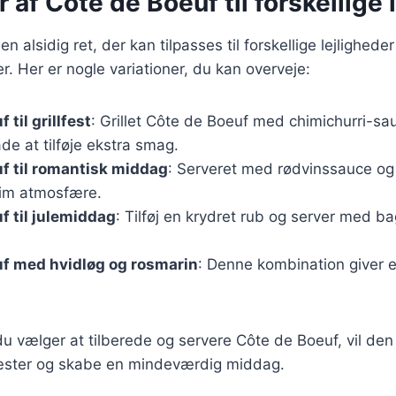
r af Côte de Boeuf til forskellige 
n alsidig ret, der kan tilpasses til forskellige lejlighede
 Her er nogle variationer, du kan overveje:
 til grillfest
: Grillet Côte de Boeuf med chimichurri-sa
de at tilføje ekstra smag.
f til romantisk middag
: Serveret med rødvinssauce o
tim atmosfære.
f til julemiddag
: Tilføj en krydret rub og server med ba
uf med hvidløg og rosmarin
: Denne kombination giver 
.
 vælger at tilberede og servere Côte de Boeuf, vil den 
æster og skabe en mindeværdig middag.