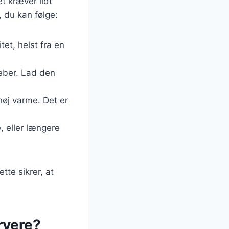
t kræver lidt
, du kan følge:
tet, helst fra en
peber. Lad den
 høj varme. Det er
, eller længere
tte sikrer, at
rvere?