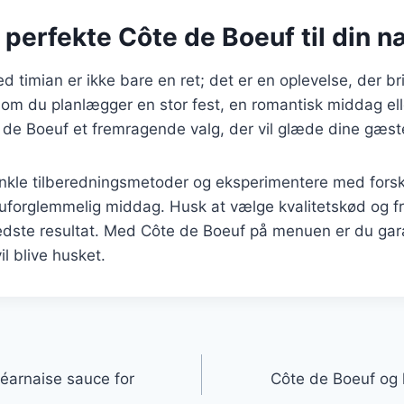
perfekte Côte de Boeuf til din n
 timian er ikke bare en ret; det er en oplevelse, der bri
m du planlægger en stor fest, en romantisk middag ell
te de Boeuf et fremragende valg, der vil glæde dine gæst
nkle tilberedningsmetoder og eksperimentere med forske
uforglemmelig middag. Husk at vælge kvalitetskød og fr
bedste resultat. Med Côte de Boeuf på menuen er du gar
l blive husket.
gation
éarnaise sauce for
Côte de Boeuf og 