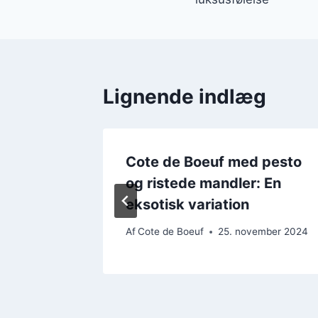
Lignende indlæg
Cote de Boeuf med pesto
n: En
og ristede mandler: En
eksotisk variation
ember 2024
Af
Cote de Boeuf
25. november 2024