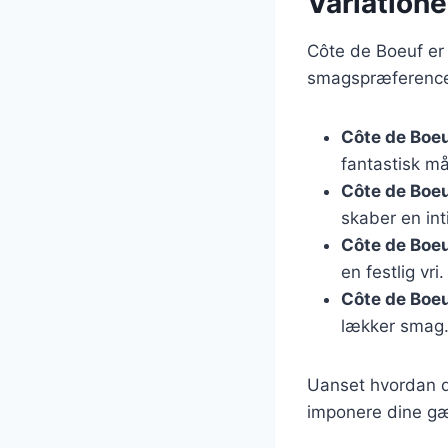
Variatione
Côte de Boeuf er e
smagspræferencer.
Côte de Boeuf
fantastisk må
Côte de Boeu
skaber en in
Côte de Boeu
en festlig vri.
Côte de Boe
lækker smag
Uanset hvordan du
imponere dine g