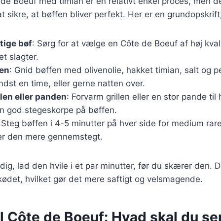
 de Boeuf med timian er en relativt enkel proces, men de
t sikre, at bøffen bliver perfekt. Her er en grundopskrift
tige bøf
: Sørg for at vælge en Côte de Boeuf af høj kvali
t slagter.
fen
: Gnid bøffen med olivenolie, hakket timian, salt og 
ndst en time, eller gerne natten over.
llen eller panden
: Forvarm grillen eller en stor pande til
 en god stegeskorpe på bøffen.
 Steg bøffen i 4-5 minutter på hver side for medium rare
er den mere gennemstegt.
ig, lad den hvile i et par minutter, før du skærer den. De
i kødet, hvilket gør det mere saftigt og velsmagende.
il Côte de Boeuf: Hvad skal du se