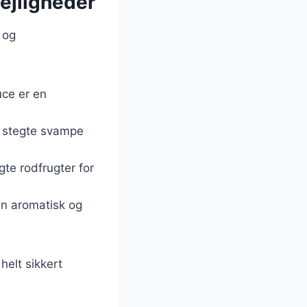
lejligheder
r og
uce er en
g stegte svampe
gte rodfrugter for
en aromatisk og
helt sikkert