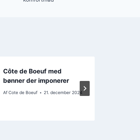
Côte de Boeuf med
Côte d
bønner der imponerer
for den
smagso
Af
Cote de Boeuf
21. december 2024
Af
Cote de