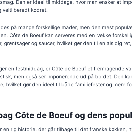
e smag. Den er ideel til middage, hvor man ønsker at i
veltilberedt kødret.
redes på mange forskellige måder, men den mest populæ
e den. Côte de Boeuf kan serveres med en række forskellig
, grøntsager og saucer, hvilket gør den til en alsidig ret
er en festmiddag, er Côte de Boeuf et fremragende val
stisk, men også ser imponerende ud på bordet. Den ka
pe, hvilket gør den ideel til både familiefester og mere f
 bag Côte de Boeuf og dens popul
en rig historie, der går tilbage til det franske køkken, 