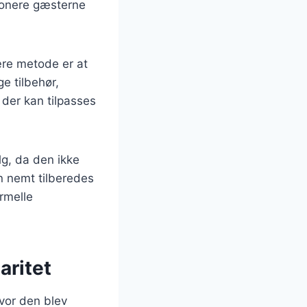
mponere gæsterne
re metode er at
e tilbehør,
, der kan tilpasses
g, da den ikke
n nemt tilberedes
ormelle
aritet
hvor den blev