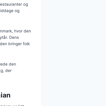
restauranter og
middage og
anmark, hvor den
nytår. Dens
den bringer folk
erede den
ag, der
mian