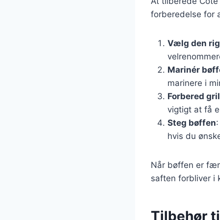
At tilberede Côte
forberedelse for a
Vælg den rig
velrenommere
Marinér bøf
marinere i mi
Forbered gri
vigtigt at få
Steg bøffen
:
hvis du ønsk
Når bøffen er færd
saften forbliver 
Tilbehør t