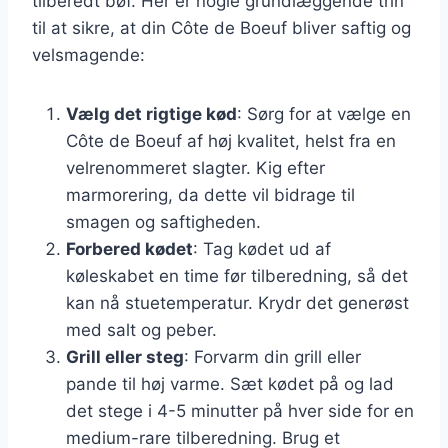
tilberedt bøf. Her er nogle grundlæggende trin
til at sikre, at din Côte de Boeuf bliver saftig og
velsmagende:
Vælg det rigtige kød
: Sørg for at vælge en
Côte de Boeuf af høj kvalitet, helst fra en
velrenommeret slagter. Kig efter
marmorering, da dette vil bidrage til
smagen og saftigheden.
Forbered kødet
: Tag kødet ud af
køleskabet en time før tilberedning, så det
kan nå stuetemperatur. Krydr det generøst
med salt og peber.
Grill eller steg
: Forvarm din grill eller
pande til høj varme. Sæt kødet på og lad
det stege i 4-5 minutter på hver side for en
medium-rare tilberedning. Brug et