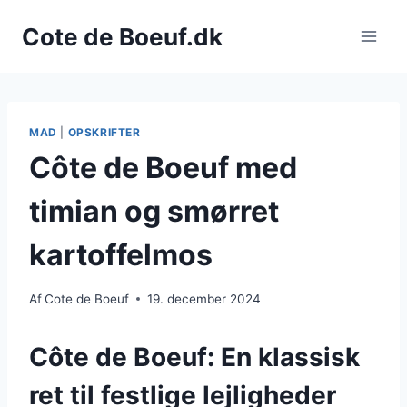
Fortsæt
Cote de Boeuf.dk
til
indhold
MAD
|
OPSKRIFTER
Côte de Boeuf med
timian og smørret
kartoffelmos
Af
Cote de Boeuf
19. december 2024
Côte de Boeuf: En klassisk
ret til festlige lejligheder