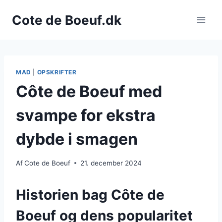
Fortsæt
Cote de Boeuf.dk
til
indhold
MAD
|
OPSKRIFTER
Côte de Boeuf med
svampe for ekstra
dybde i smagen
Af
Cote de Boeuf
21. december 2024
Historien bag Côte de
Boeuf og dens popularitet