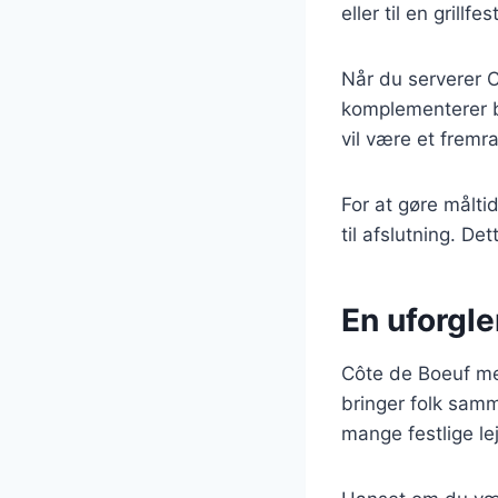
eller til en grill
Når du serverer C
komplementerer b
vil være et fremr
For at gøre målti
til afslutning. De
En uforgl
Côte de Boeuf med
bringer folk samm
mange festlige lej