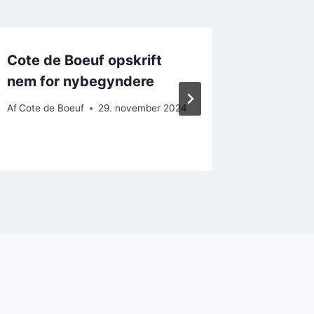
Cote de Boeuf opskrift
Côte de
nem for nybegyndere
skøn k
Af
Cote de Boeuf
29. november 2024
Af
Cote de