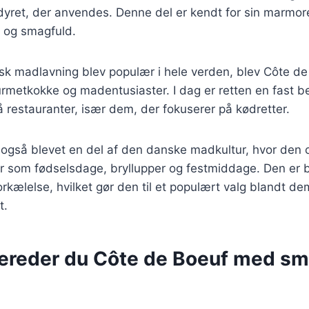
 dyret, der anvendes. Denne del er kendt for sin marmore
g og smagfuld.
nsk madlavning blev populær i hele verden, blev Côte d
urmetkokke og madentusiaster. I dag er retten en fast b
restauranter, især dem, der fokuserer på kødretter.
også blevet en del af den danske madkultur, hvor den of
der som fødselsdage, bryllupper og festmiddage. Den er
orkælelse, hvilket gør den til et populært valg blandt de
t.
bereder du Côte de Boeuf med sm