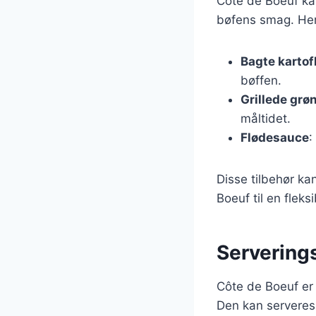
Côte de Boeuf ka
bøfens smag. Her
Bagte kartof
bøffen.
Grillede grø
måltidet.
Flødesauce
:
Disse tilbehør ka
Boeuf til en fleks
Servering
Côte de Boeuf er 
Den kan serveres