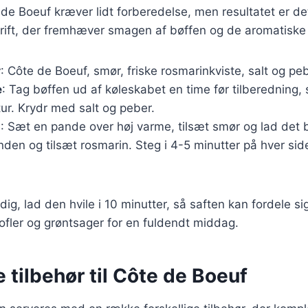
 de Boeuf kræver lidt forberedelse, men resultatet er d
rift, der fremhæver smagen af bøffen og de aromatiske 
r
: Côte de Boeuf, smør, friske rosmarinkviste, salt og peb
e
: Tag bøffen ud af køleskabet en time før tilberedning,
ur. Krydr med salt og peber.
g
: Sæt en pande over høj varme, tilsæt smør og lad det
den og tilsæt rosmarin. Steg i 4-5 minutter på hver si
dig, lad den hvile i 10 minutter, så saften kan fordele s
ofler og grøntsager for en fuldendt middag.
e tilbehør til Côte de Boeuf