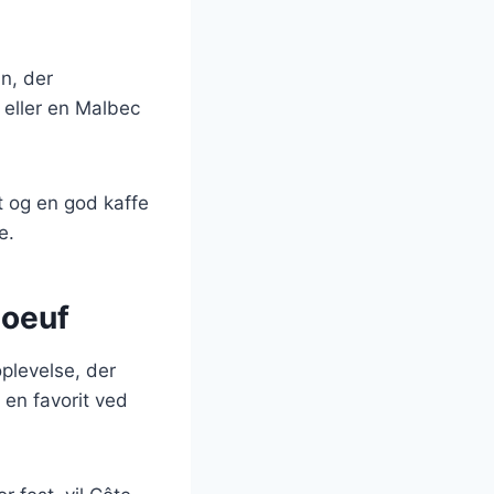
n, der
eller en Malbec
t og en god kaffe
e.
Boeuf
plevelse, der
 en favorit ved