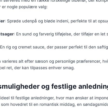
n serveres med en række forskellige tilbehør, der komp
 er nogle populære valg:
ler
: Sprøde udenpå og bløde indeni, perfekte til at opsu
ntsager
: En sund og farverig tilføjelse, der tilføjer en let
 En rig og cremet sauce, der passer perfekt til den saftig
n varieres alt efter sæson og personlige præferencer, hv
ibel ret, der kan tilpasses enhver smag.
smuligheder og festlige anlednin
ideel til festlige anledninger, hvor man ønsker at impo
 som hovedret til en romantisk middag, en søndagsmid