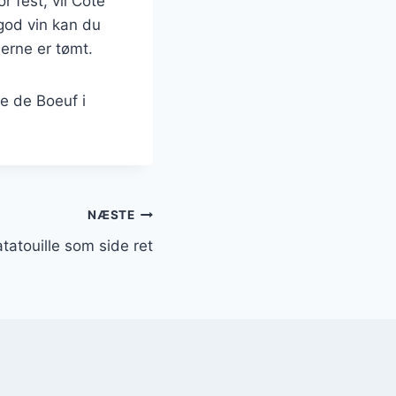
 fest, vil Côte
god vin kan du
nerne er tømt.
e de Boeuf i
NÆSTE
tatouille som side ret