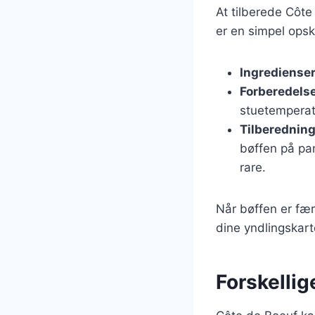
At tilberede Côte
er en simpel opsk
Ingrediense
Forberedels
stuetemperat
Tilberednin
bøffen på pan
rare.
Når bøffen er fær
dine yndlingskart
Forskellig