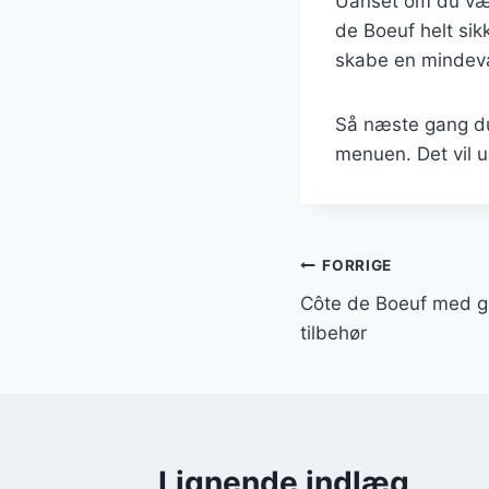
Uanset om du vælg
de Boeuf helt sik
skabe en mindevær
Så næste gang du
menuen. Det vil ud
Indlægsnavi
FORRIGE
Côte de Boeuf med g
tilbehør
Lignende indlæg