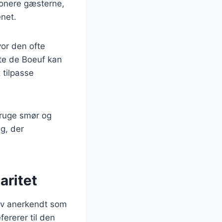
ponere gæsterne,
enet.
or den ofte
ôte de Boeuf kan
 tilpasse
bruge smør og
g, der
aritet
blev anerkendt som
ererer til den