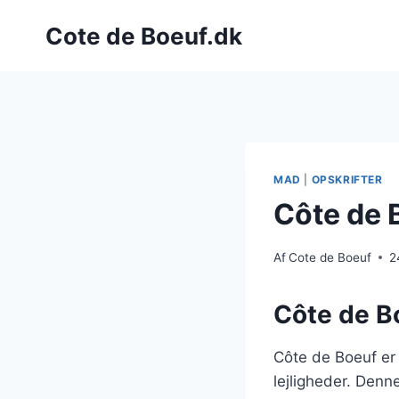
Fortsæt
Cote de Boeuf.dk
til
indhold
MAD
|
OPSKRIFTER
Côte de 
Af
Cote de Boeuf
2
Côte de Bo
Côte de Boeuf er
lejligheder. Denn