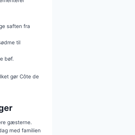
lementerer
ge saften fra
 sødme til
e bøf.
ilket gør Côte de
ger
nere gæsterne.
dag med familien