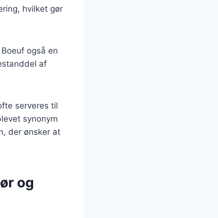
ring, hvilket gør
e Boeuf også en
estanddel af
te serveres til
 blevet synonym
m, der ønsker at
ør og