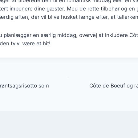
er at tilberede den til en romantisk middag eller en stor
kert imponere dine gæster. Med de rette tilbehør og en 
dig aften, der vil blive husket længe efter, at tallerke
 planlægger en særlig middag, overvej at inkludere Côt
en tvivl være et hit!
gation
røntsagsrisotto som
Côte de Boeuf og ra