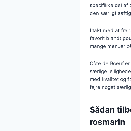
specifikke del af
den særligt safti
I takt med at fra
favorit blandt go
mange menuer på 
Côte de Boeuf er 
særlige lejlighe
med kvalitet og f
fejre noget særlig
Sådan til
rosmarin