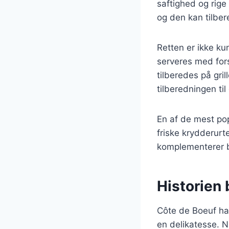
saftighed og rige
og den kan tilber
Retten er ikke k
serveres med fors
tilberedes på gril
tilberedningen ti
En af de mest po
friske krydderurt
komplementerer b
Historien
Côte de Boeuf har
en delikatesse. N