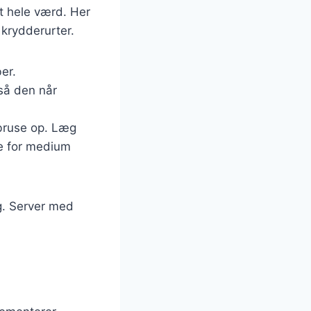
et hele værd. Her
krydderurter.
er.
 så den når
 bruse op. Læg
de for medium
ig. Server med