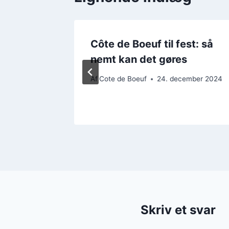
Côte de Boeuf til fest: så
 En sund
nemt kan det gøres
ion
Af
Cote de Boeuf
24. december 2024
ember 2024
Skriv et svar