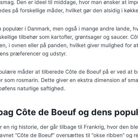
 smag. Den er ideel til middage, hvor man ønsker at im
edes på forskellige måder, hvilket gør den alsidig i køkk
un populær i Danmark, men også i mange andre lande, hv
kellige tilbehør som kartofler, grøntsager og saucer. C
len, i ovnen eller på panden, hvilket giver mulighed for at
l ens præferencer og udstyr.
pulære måder at tilberede Côte de Boeuf på er ved at 
er som rosmarin. Dette giver en ekstra dimension af sma
øfens naturlige saftighed.
 bag Côte de Boeuf og dens popul
 en rig historie, der går tilbage til Frankrig, hvor den 
avnet “Côte de Boeuf” oversættes til “okse ribben” og ref