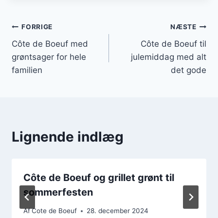
Indlægsnavigation
FORRIGE
NÆSTE
Côte de Boeuf med
Côte de Boeuf til
grøntsager for hele
julemiddag med alt
familien
det gode
Lignende indlæg
Côte de Boeuf og grillet grønt til
sommerfesten
Af
Cote de Boeuf
28. december 2024