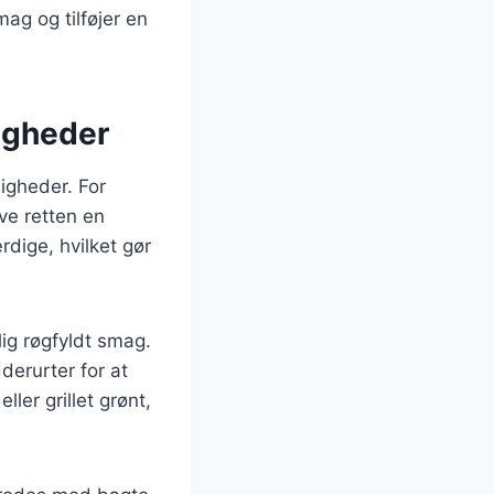
ag og tilføjer en
ligheder
ligheder. For
ve retten en
rdige, hvilket gør
lig røgfyldt smag.
derurter for at
ller grillet grønt,