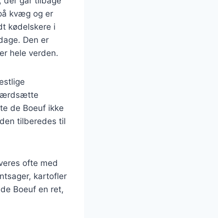
 der går tilbage
 på kvæg og er
dt kødelskere i
ddage. Den er
er hele verden.
estlige
 værdsætte
ote de Boeuf ikke
en tilberedes til
rveres ofte med
tsager, kartofler
 de Boeuf en ret,