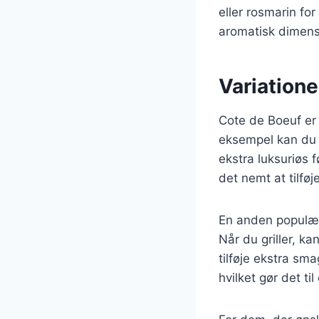
eller rosmarin fo
aromatisk dimensi
Variatione
Cote de Boeuf er e
eksempel kan du t
ekstra luksuriøs 
det nemt at tilføj
En anden populær v
Når du griller, ka
tilføje ekstra sma
hvilket gør det ti