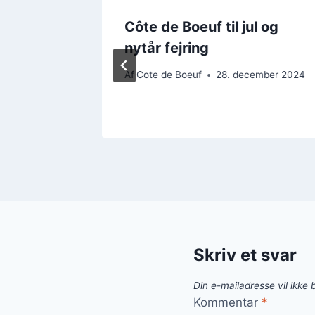
Côte de Boeuf til jul og
der alle
nytår fejring
ember 2024
Af
Cote de Boeuf
28. december 2024
Skriv et svar
Din e-mailadresse vil ikke b
Kommentar
*