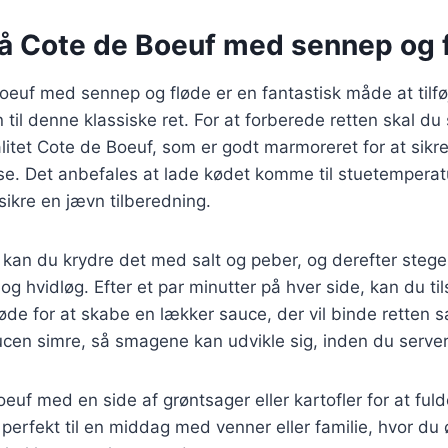
på Cote de Boeuf med sennep og 
oeuf med sennep og fløde er en fantastisk måde at tilf
 til denne klassiske ret. For at forberede retten skal du
itet Cote de Boeuf, som er godt marmoreret for at sikre
se. Det anbefales at lade kødet komme til stuetemperat
 sikre en jævn tilberedning.
, kan du krydre det med salt og peber, og derefter steg
 hvidløg. Efter et par minutter på hver side, kan du ti
øde for at skabe en lækker sauce, der vil binde retten
aucen simre, så smagene kan udvikle sig, inden du serve
euf med en side af grøntsager eller kartofler for at ful
 perfekt til en middag med venner eller familie, hvor du 