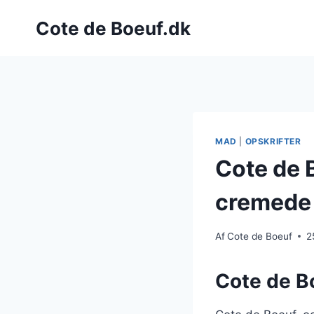
Fortsæt
Cote de Boeuf.dk
til
indhold
MAD
|
OPSKRIFTER
Cote de 
cremede 
Af
Cote de Boeuf
2
Cote de Bo