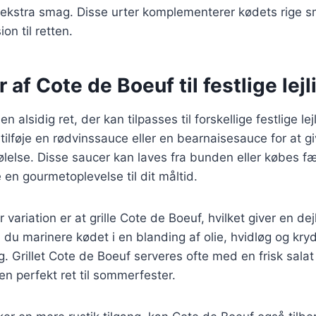
r ekstra smag. Disse urter komplementerer kødets rige sm
on til retten.
r af Cote de Boeuf til festlige lej
n alsidig ret, der kan tilpasses til forskellige festlige lej
ilføje en rødvinssauce eller en bearnaisesauce for at gi
følelse. Disse saucer kan laves fra bunden eller købes fæ
e en gourmetoplevelse til dit måltid.
ariation er at grille Cote de Boeuf, hvilket giver en dej
n du marinere kødet i en blanding af olie, hvidløg og kryd
g. Grillet Cote de Boeuf serveres ofte med en frisk salat e
l en perfekt ret til sommerfester.