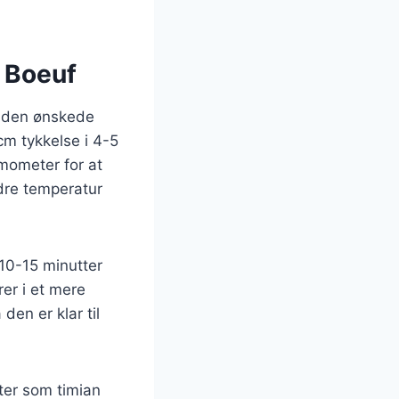
e Boeuf
g den ønskede
cm tykkelse i 4-5
rmometer for at
dre temperatur
 10-15 minutter
erer i et mere
den er klar til
rter som timian