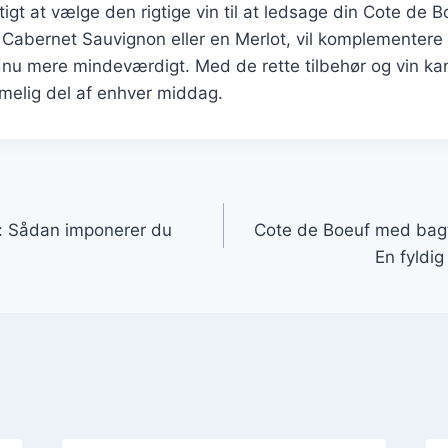
tigt at vælge den rigtige vin til at ledsage din Cote de B
 Cabernet Sauvignon eller en Merlot, vil komplementer
dnu mere mindeværdigt. Med de rette tilbehør og vin ka
melig del af enhver middag.
gation
t: Sådan imponerer du
Cote de Boeuf med bagt
En fyldi