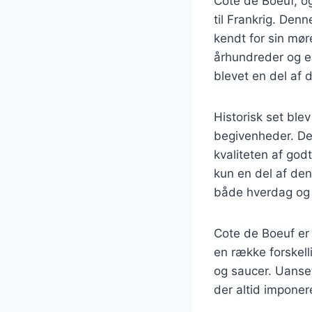
Cote de Boeuf, og
til Frankrig. De
kendt for sin mør
århundreder og er
blevet en del af 
Historisk set blev
begivenheder. De
kvaliteten af god
kun en del af den
både hverdag og 
Cote de Boeuf er
en række forskell
og saucer. Uanset
der altid imponer