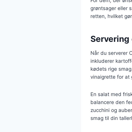
For dem, der øns
grøntsager eller 
retten, hvilket 
Servering 
Når du serverer C
inkluderer kartof
kødets rige smag.
vinaigrette for at 
En salat med fri
balancere den fe
zucchini og auber
smag til din talle