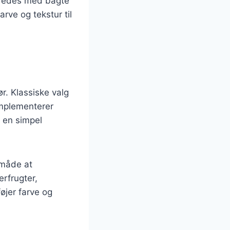
beredes med bagte
rve og tekstur til
ør. Klassiske valg
omplementerer
r en simpel
 måde at
rfrugter,
øjer farve og