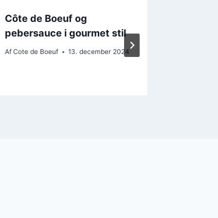
Côte de Boeuf og
Côte d
pebersauce i gourmet stil
flødesa
Af
Cote de Boeuf
13. december 2024
Af
Cote de