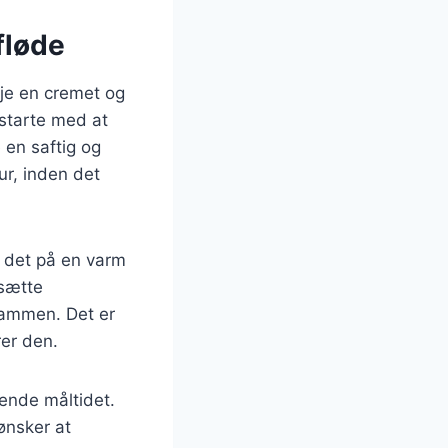
fløde
øje en cremet og
 starte med at
 en saftig og
ur, inden det
e det på en varm
lsætte
 sammen. Det er
rer den.
dende måltidet.
ønsker at