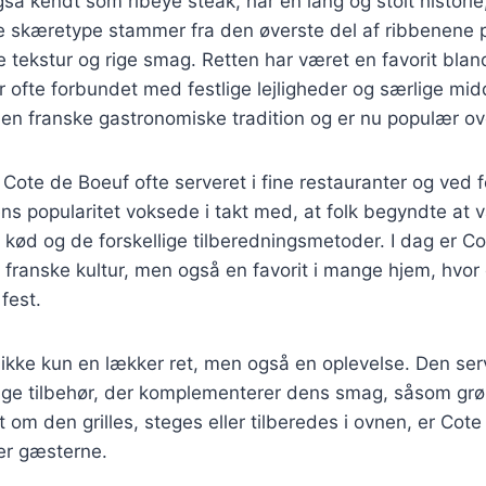
så kendt som ribeye steak, har en lang og stolt historie,
nne skæretype stammer fra den øverste del af ribbenene
e tekstur og rige smag. Retten har været en favorit blan
 ofte forbundet med festlige lejligheder og særlige mi
den franske gastronomiske tradition og er nu populær ov
 Cote de Boeuf ofte serveret i fine restauranter og ved f
ns popularitet voksede i takt med, at folk begyndte at
t kød og de forskellige tilberedningsmetoder. I dag er C
 franske kultur, men også en favorit i mange hjem, hvor d
fest.
 ikke kun en lækker ret, men også en oplevelse. Den se
ige tilbehør, der komplementerer dens smag, såsom grøn
 om den grilles, steges eller tilberedes i ovnen, er Cote
er gæsterne.