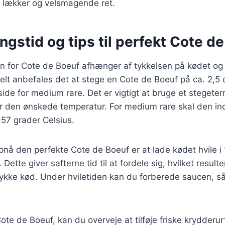
lækker og velsmagende ret.
ngstid og tips til perfekt Cote d
en for Cote de Boeuf afhænger af tykkelsen på kødet o
lt anbefales det at stege en Cote de Boeuf på ca. 2,5 
side for medium rare. Det er vigtigt at bruge et stegete
år den ønskede temperatur. For medium rare skal den in
57 grader Celsius.
 opnå den perfekte Cote de Boeuf er at lade kødet hvile i
 Dette giver safterne tid til at fordele sig, hvilket result
tykke kød. Under hviletiden kan du forberede saucen, så 
ote de Boeuf, kan du overveje at tilføje friske krydderu