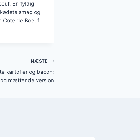
oeuf. En fyldig
e kødets smag og
n Cote de Boeuf
NÆSTE
e kartofler og bacon:
g og mættende version