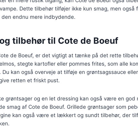
ker en mere rustik tilgang, kan Cote de Boeuf også til
svampe. Dette tilbehør tilføjer ikke kun smag, men også fa
gør den endnu mere indbydende.
og tilbehør til Cote de Boeuf
ote de Boeuf, er det vigtigt at tænke på det rette tilbeh
felmos, stegte kartofler eller pommes frites, som alle k
 Du kan også overveje at tilføje en grøntsagssauce elle
give retten et friskt pust.
ske grøntsager og en let dressing kan også være en god
de smag af Cote de Boeuf. Grillede grøntsager som pebe
gine kan også være et lækkert og sundt tilbehør, der tilf
rken.