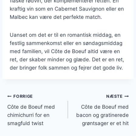
flaske rødvin, der komplementerer retten. En
kraftig vin som en Cabernet Sauvignon eller en
Malbec kan være det perfekte match.
Uanset om det er til en romantisk middag, en
festlig sammenkomst eller en søndagsmiddag
med familien, vil Côte de Boeuf altid være en
ret, der skaber minder og glæde. Det er en ret,
der bringer folk sammen og fejrer det gode liv.
Indlægsnavigation
FORRIGE
NÆSTE
Côte de Boeuf med
Côte de Boeuf med
chimichurri for en
bacon og gratinerede
smagfuld twist
grøntsager er et hit