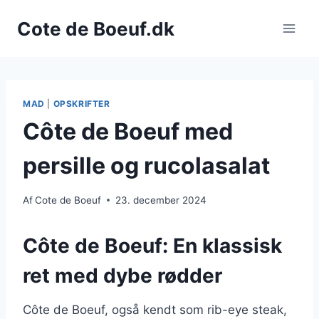
Fortsæt
Cote de Boeuf.dk
til
indhold
MAD
|
OPSKRIFTER
Côte de Boeuf med
persille og rucolasalat
Af
Cote de Boeuf
23. december 2024
Côte de Boeuf: En klassisk
ret med dybe rødder
Côte de Boeuf, også kendt som rib-eye steak,