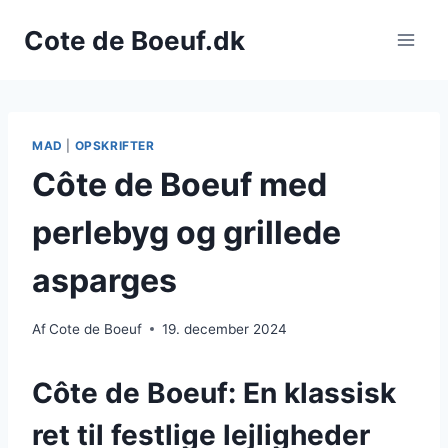
Fortsæt
Cote de Boeuf.dk
til
indhold
MAD
|
OPSKRIFTER
Côte de Boeuf med
perlebyg og grillede
asparges
Af
Cote de Boeuf
19. december 2024
Côte de Boeuf: En klassisk
ret til festlige lejligheder