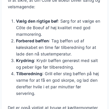
til at sikre, at din Côte de Boeuf bliver saftig og
velsmagende:
Vælg den rigtige bøf
: Sørg for at vælge en
Côte de Boeuf af høj kvalitet med god
marmorering.
Forbered bøffen
: Tag bøffen ud af
køleskabet en time før tilberedning for at
lade den nå stuetemperatur.
Krydring
: Krydr bøffen generøst med salt
og peber lige før tilberedning.
Tilberedning
: Grill eller steg bøffen på høj
varme for at få en god skorpe, og lad den
derefter hvile i et par minutter før
servering.
Det er også vigtigt at bruge et kødtermometer