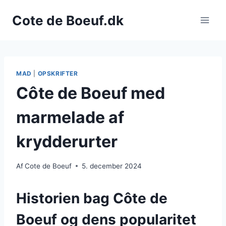
Fortsæt
Cote de Boeuf.dk
til
indhold
MAD
|
OPSKRIFTER
Côte de Boeuf med
marmelade af
krydderurter
Af
Cote de Boeuf
5. december 2024
Historien bag Côte de
Boeuf og dens popularitet