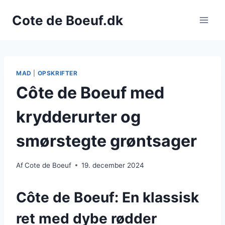
Fortsæt
Cote de Boeuf.dk
til
indhold
MAD
|
OPSKRIFTER
Côte de Boeuf med
krydderurter og
smørstegte grøntsager
Af
Cote de Boeuf
19. december 2024
Côte de Boeuf: En klassisk
ret med dybe rødder