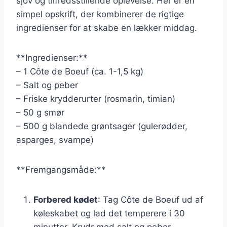
sjov og tilfredsstillende oplevelse. Her er en
simpel opskrift, der kombinerer de rigtige
ingredienser for at skabe en lækker middag.
**Ingredienser:**
– 1 Côte de Boeuf (ca. 1-1,5 kg)
– Salt og peber
– Friske krydderurter (rosmarin, timian)
– 50 g smør
– 500 g blandede grøntsager (gulerødder,
asparges, svampe)
**Fremgangsmåde:**
Forbered kødet
: Tag Côte de Boeuf ud af
køleskabet og lad det temperere i 30
minutter. Krydr med salt og peber.