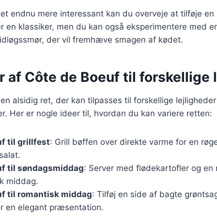
det endnu mere interessant kan du overveje at tilføje en
r en klassiker, men du kan også eksperimentere med e
vidløgssmør, der vil fremhæve smagen af kødet.
r af Côte de Boeuf til forskellige 
n alsidig ret, der kan tilpasses til forskellige lejlighede
 Her er nogle ideer til, hvordan du kan variere retten:
 til grillfest
: Grill bøffen over direkte varme for en rø
salat.
uf til søndagsmiddag
: Server med flødekartofler og en 
sk middag.
f til romantisk middag
: Tilføj en side af bagte grøntsa
or en elegant præsentation.