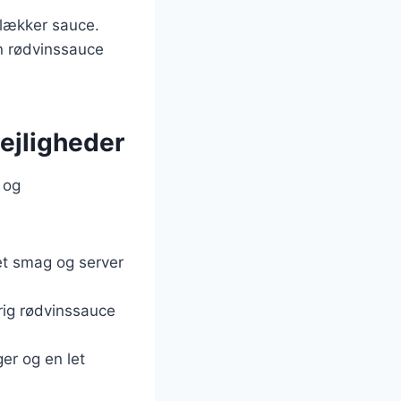
 lækker sauce.
n rødvinssauce
lejligheder
r og
get smag og server
rig rødvinssauce
ger og en let