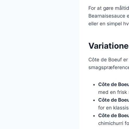
For at gøre målti
Bearnaisesauce e
eller en simpel h
Variatione
Côte de Boeuf er e
smagspræferencer.
Côte de Boeuf
med en frisk 
Côte de Boe
for en klassi
Côte de Boeu
chimichurri f