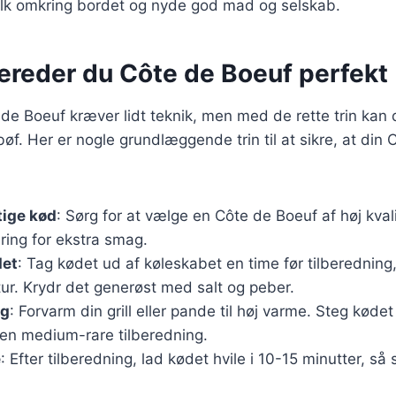
lk omkring bordet og nyde god mad og selskab.
bereder du Côte de Boeuf perfekt
 de Boeuf kræver lidt teknik, men med de rette trin kan
bøf. Her er nogle grundlæggende trin til at sikre, at din
tige kød
: Sørg for at vælge en Côte de Boeuf af høj kval
ing for ekstra smag.
det
: Tag kødet ud af køleskabet en time før tilberedning
ur. Krydr det generøst med salt og peber.
eg
: Forvarm din grill eller pande til høj varme. Steg kødet
 en medium-rare tilberedning.
e
: Efter tilberedning, lad kødet hvile i 10-15 minutter, så