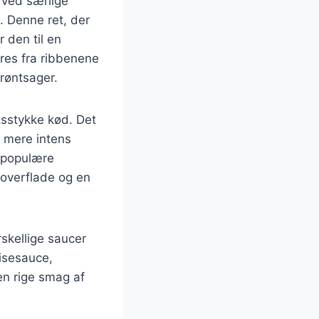
 ved særlige
. Denne ret, der
 den til en
æres fra ribbenene
røntsager.
tsstykke kød. Det
n mere intens
 populære
t overflade og en
skellige saucer
aisesauce,
den rige smag af