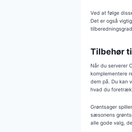
Ved at følge diss
Det er også vigti
tilberedningsgrad
Tilbehør t
Når du serverer Cô
komplementere ret
dem på. Du kan væl
hvad du foretræk
Grøntsager spiller
sæsonens grøntsag
alle gode valg, der