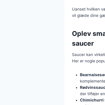
Uanset hvilken va
vil glæde dine g
Oplev sma
saucer
Saucer kan virkel
Her er nogle popu
Bearnaisesa
komplementer
Rødvinssau
der tilføjer 
Chimichurri