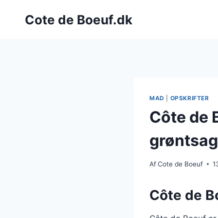
Fortsæt
Cote de Boeuf.dk
til
indhold
MAD
|
OPSKRIFTER
Côte de 
grøntsag
Af
Cote de Boeuf
1
Côte de Bo