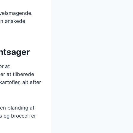
g velsmagende.
den ønskede
øntsager
or at
er at tilberede
rtofler, alt efter
 en blanding af
s og broccoli er