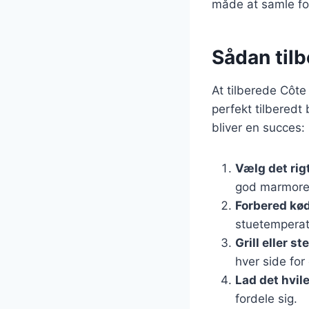
måde at samle fo
Sådan til
At tilberede Côte
perfekt tilberedt 
bliver en succes:
Vælg det rig
god marmorer
Forbered kø
stuetemperat
Grill eller st
hver side for
Lad det hvil
fordele sig.