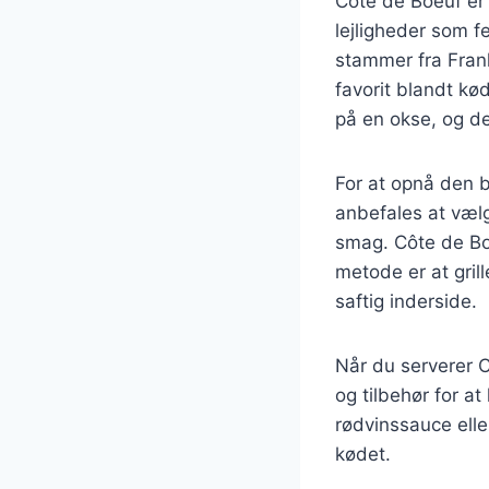
Côte de Boeuf er
lejligheder som 
stammer fra Frank
favorit blandt kø
på en okse, og de
For at opnå den b
anbefales at vælg
smag. Côte de Bo
metode er at grill
saftig inderside.
Når du serverer C
og tilbehør for a
rødvinssauce eller
kødet.