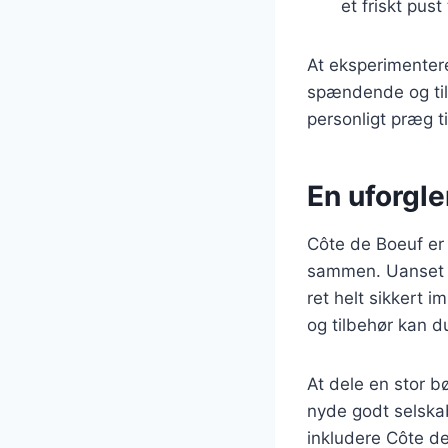
et friskt pust 
At eksperimenter
spændende og tilp
personligt præg t
En uforgl
Côte de Boeuf er 
sammen. Uanset om
ret helt sikkert 
og tilbehør kan d
At dele en stor b
nyde godt selska
inkludere Côte de