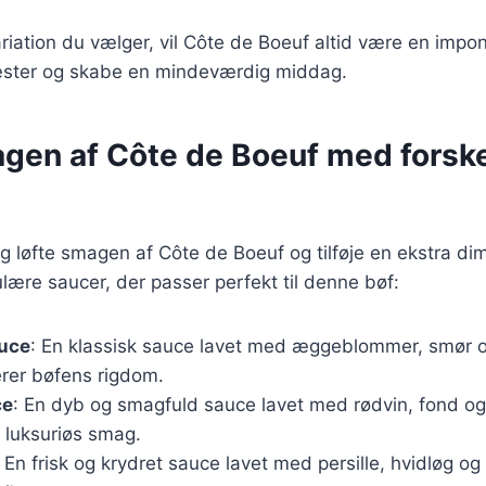
riation du vælger, vil Côte de Boeuf altid være en impo
æster og skabe en mindeværdig middag.
gen af Côte de Boeuf med forske
ig løfte smagen af Côte de Boeuf og tilføje en ekstra dime
lære saucer, der passer perfekt til denne bøf:
uce
: En klassisk sauce lavet med æggeblommer, smør o
er bøfens rigdom.
ce
: En dyb og smagfuld sauce lavet med rødvin, fond og
en luksuriøs smag.
: En frisk og krydret sauce lavet med persille, hvidløg og