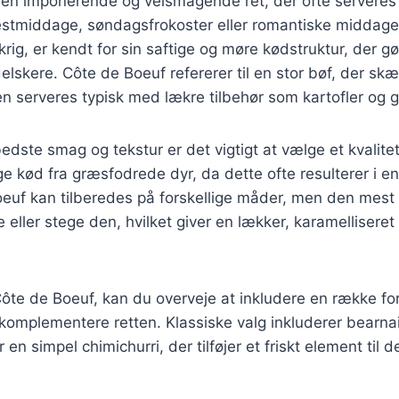
 en imponerende og velsmagende ret, der ofte serveres
festmiddage, søndagsfrokoster eller romantiske middage
rig, er kendt for sin saftige og møre kødstruktur, der gør
delskere. Côte de Boeuf refererer til en stor bøf, der sk
n serveres typisk med lækre tilbehør som kartofler og g
edste smag og tekstur er det vigtigt at vælge et kvalite
e kød fra græsfodrede dyr, da dette ofte resulterer i e
euf kan tilberedes på forskellige måder, men den mest
e eller stege den, hvilket giver en lækker, karamellisere
ôte de Boeuf, kan du overveje at inkludere en række for
t komplementere retten. Klassiske valg inkluderer bearn
 en simpel chimichurri, der tilføjer et friskt element til 