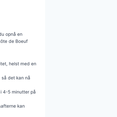
 du opnå en
 Côte de Boeuf
itet, helst med en
, så det kan nå
 i 4-5 minutter på
 safterne kan