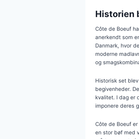
Historien
Côte de Boeuf har
anerkendt som en
Danmark, hvor den
moderne madlavni
og smagskombina
Historisk set ble
begivenheder. Den
kvalitet. I dag e
imponere deres 
Côte de Boeuf er 
en stor bøf med v