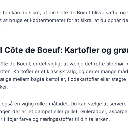
e trin kan du sikre, at din Côte de Boeuf bliver saftig o
gt at bruge et kødtermometer for at sikre, at du opnår 
.
il Côte de Boeuf: Kartofler og gr
te de Boeuf, er det vigtigt at vælge det rette tilbehør f
ten. Kartofler er et klassisk valg, og der er mange måd
ge mellem bagte kartofler, flødekartofler eller stegte ka
ker.
 også en vigtig rolle i måltidet. Du kan vælge at servere
er, der er let dampet eller grillet. Gulerødder, asparge
 tilføjer farve og næringsstoffer til din tallerken.