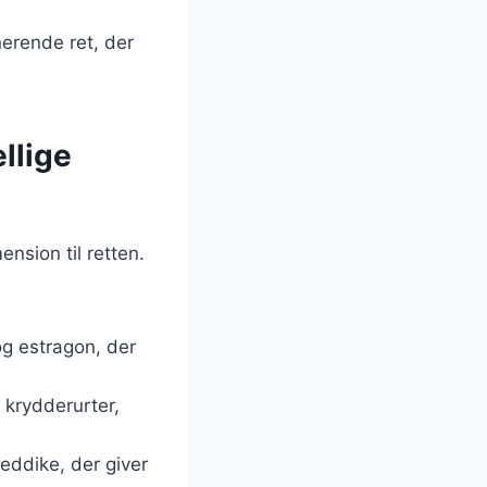
nerende ret, der
llige
nsion til retten.
g estragon, der
 krydderurter,
 eddike, der giver