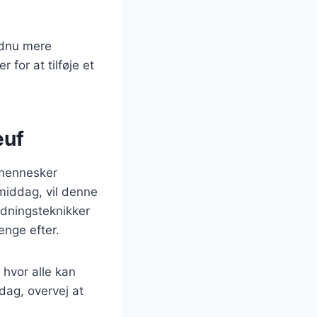
ndnu mere
for at tilføje et
euf
 mennesker
 middag, vil denne
edningsteknikker
ænge efter.
 hvor alle kan
ag, overvej at