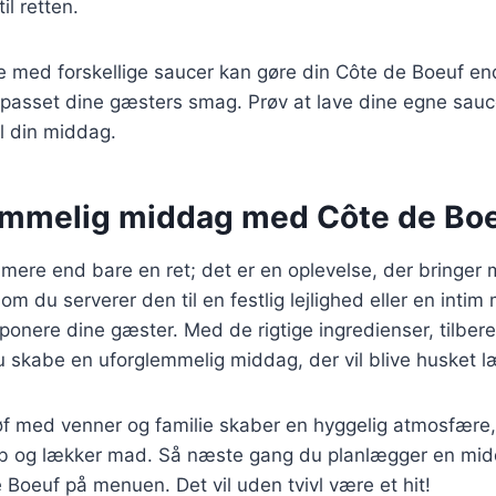
til retten.
e med forskellige saucer kan gøre din Côte de Boeuf e
asset dine gæsters smag. Prøv at lave dine egne saucer 
il din middag.
emmelig middag med Côte de Bo
mere end bare en ret; det er en oplevelse, der bringer
 du serverer den til en festlig lejlighed eller en intim
imponere dine gæster. Med de rigtige ingredienser, tilber
u skabe en uforglemmelig middag, der vil blive husket l
øf med venner og familie skaber en hyggelig atmosfære,
b og lækker mad. Så næste gang du planlægger en midd
 Boeuf på menuen. Det vil uden tvivl være et hit!