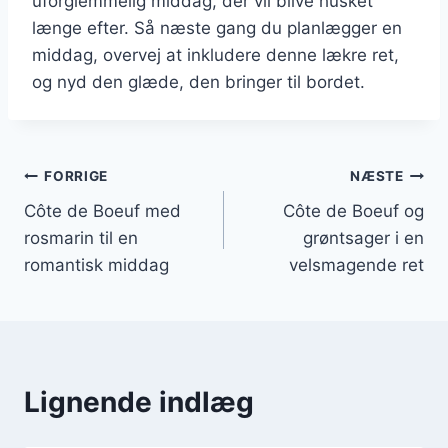
uforglemmelig middag, der vil blive husket
længe efter. Så næste gang du planlægger en
middag, overvej at inkludere denne lækre ret,
og nyd den glæde, den bringer til bordet.
Indlægsnavigation
FORRIGE
NÆSTE
Côte de Boeuf med
Côte de Boeuf og
rosmarin til en
grøntsager i en
romantisk middag
velsmagende ret
Lignende indlæg