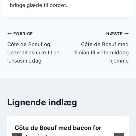
bringe glæde til bordet.
Indlægsnavigation
FORRIGE
NÆSTE
Côte de Boeuf og
Côte de Boeuf med
bearnaisesauce til en
timian til vintermiddag
luksusmiddag
hjemme
Lignende indlæg
Côte de Boeuf med bacon for