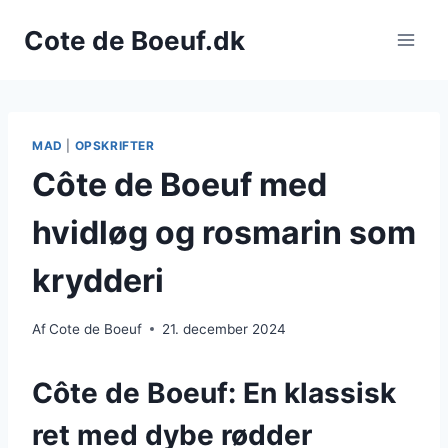
Fortsæt
Cote de Boeuf.dk
til
indhold
MAD
|
OPSKRIFTER
Côte de Boeuf med
hvidløg og rosmarin som
krydderi
Af
Cote de Boeuf
21. december 2024
Côte de Boeuf: En klassisk
ret med dybe rødder