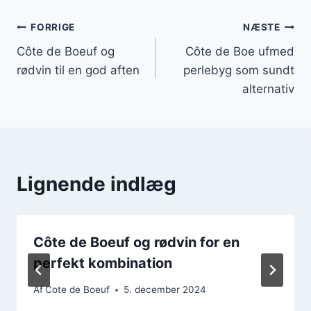
Indlægsnavigation
FORRIGE
NÆSTE
Côte de Boeuf og
Côte de Boe ufmed
rødvin til en god aften
perlebyg som sundt
alternativ
Lignende indlæg
Côte de Boeuf og rødvin for en
perfekt kombination
Af
Cote de Boeuf
5. december 2024