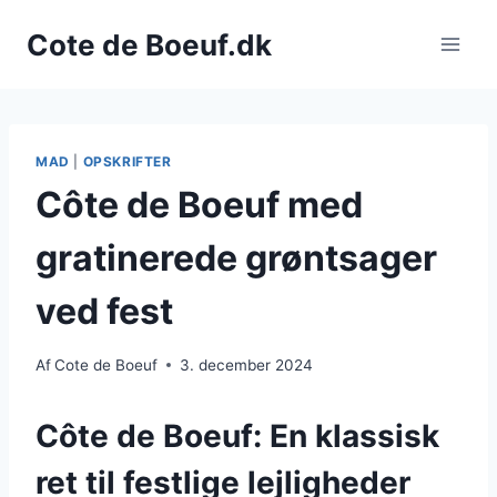
Fortsæt
Cote de Boeuf.dk
til
indhold
MAD
|
OPSKRIFTER
Côte de Boeuf med
gratinerede grøntsager
ved fest
Af
Cote de Boeuf
3. december 2024
Côte de Boeuf: En klassisk
ret til festlige lejligheder