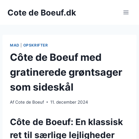
Fortsæt
Cote de Boeuf.dk
til
indhold
MAD
|
OPSKRIFTER
Côte de Boeuf med
gratinerede grøntsager
som sideskål
Af
Cote de Boeuf
11. december 2024
Côte de Boeuf: En klassisk
ret til særlige lejligheder