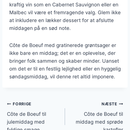
kraftig vin som en Cabernet Sauvignon eller en
Malbec vil være et fremragende valg. Glem ikke
at inkludere en lækker dessert for at afslutte
middagen på en sød note.
Côte de Boeuf med gratinerede grøntsager er
ikke bare en middag; det er en oplevelse, der
bringer folk sammen og skaber minder. Uanset
om det er til en festlig lejlighed eller en hyggelig
søndagsmiddag, vil denne ret altid imponere.
Indlægsnavigation
FORRIGE
NÆSTE
Côte de Boeuf til
Côte de Boeuf til
julemiddag med
middag med sprøde
fyldige smage
kartofler