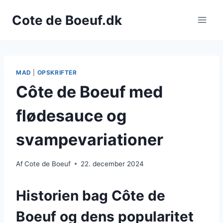
Fortsæt
Cote de Boeuf.dk
til
indhold
MAD
|
OPSKRIFTER
Côte de Boeuf med
flødesauce og
svampevariationer
Af
Cote de Boeuf
22. december 2024
Historien bag Côte de
Boeuf og dens popularitet