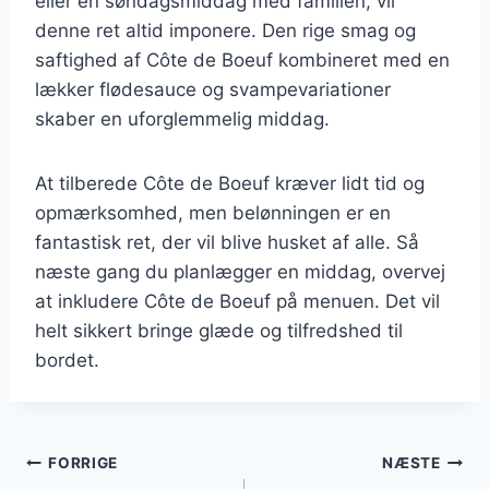
eller en søndagsmiddag med familien, vil
denne ret altid imponere. Den rige smag og
saftighed af Côte de Boeuf kombineret med en
lækker flødesauce og svampevariationer
skaber en uforglemmelig middag.
At tilberede Côte de Boeuf kræver lidt tid og
opmærksomhed, men belønningen er en
fantastisk ret, der vil blive husket af alle. Så
næste gang du planlægger en middag, overvej
at inkludere Côte de Boeuf på menuen. Det vil
helt sikkert bringe glæde og tilfredshed til
bordet.
Indlægsnavigation
FORRIGE
NÆSTE