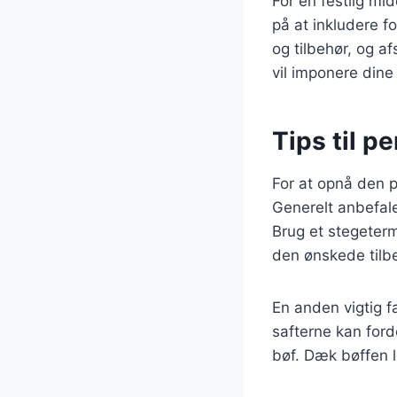
For en festlig m
på at inkludere f
og tilbehør, og a
vil imponere dine
Tips til p
For at opnå den p
Generelt anbefale
Brug et stegeterm
den ønskede tilb
En anden vigtig fa
safterne kan ford
bøf. Dæk bøffen l