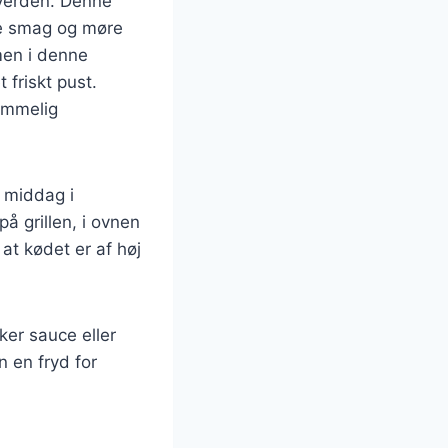
 verden. Denne
ge smag og møre
men i denne
t friskt pust.
emmelig
r middag i
å grillen, i ovnen
at kødet er af høj
er sauce eller
n en fryd for