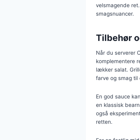
velsmagende ret. 
smagsnuancer.
Tilbehør o
Når du serverer Co
komplementere ret
lækker salat. Gri
farve og smag til
En god sauce kan v
en klassisk bearn
også eksperimente
retten.