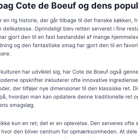
 bag Cote de Boeuf og dens popul
en rig historie, der går tilbage til det franske køkken, 
delikatesse. Oprindeligt blev retten serveret i fine res
har gjort den til en fast bestanddel af mange hjemmela
dning og den fantastiske smag har gjort den til en favor
ere.
dkulturen har udviklet sig, har Cote de Boeuf også gen
oderne opskrifter inkluderer ofte innovative ingrediense
er, der tilføjer nye dimensioner til den klassiske ret. Di
 på, hvordan man kan opdatere denne traditionelle ret 
dens smagsløg.
ikke kun en ret; det er en oplevelse. Den serveres ofte 
, hvor den bliver centrum for opmærksomheden. At dele