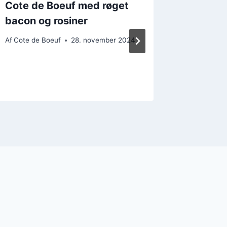
Cote de Boeuf med røget
Côte d
bacon og rosiner
og løg 
Af
Cote de Boeuf
28. november 2024
Af
Cote de