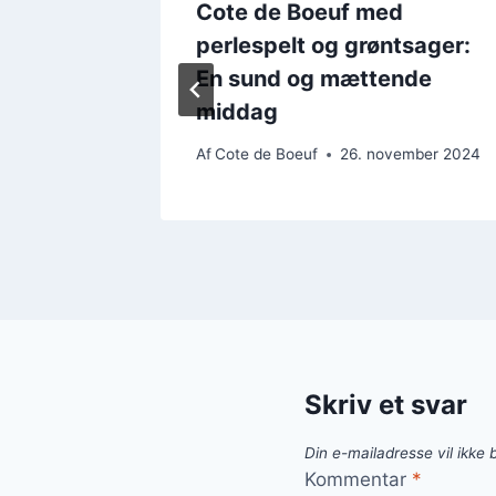
Cote de Boeuf med
ager
perlespelt og grøntsager:
En sund og mættende
middag
ember 2024
Af
Cote de Boeuf
26. november 2024
Skriv et svar
Din e-mailadresse vil ikke b
Kommentar
*