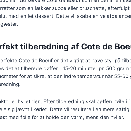
iddag kan du servere Cote de Boeuf som en del af en st
orretter som en lækker suppe eller bruschetta, efterfulg
fslut med en let dessert. Dette vil skabe en velafbalanc
 gæster.
erfekt tilberedning af Cote de Boe
erfekte Cote de Boeuf er det vigtigt at have styr på til
s det at tilberede bøffen i 15-20 minutter pr. 500 gram
ometer for at sikre, at den indre temperatur når 55-60 
eredning.
ktor er hviletiden. Efter tilberedning skal bøffen hvile i 
ele sig jævnt i kødet. Dette vil resultere i en mere saft
øst med folie for at holde den varm, mens den hviler.