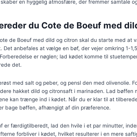
e skaber en hyggelig atmosfære, der fremmer samtale 
ereder du Cote de Boeuf med dild
Cote de Boeuf med dild og citron skal du starte med at 
et. Det anbefales at vælge en bøf, der vejer omkring 1-1,5
r. Forberedelse er nøglen; lad kødet komme til stuetempe
rede det.
røst med salt og peber, og pensl den med olivenolie. For
dere hakket dild og citronsaft i marinaden. Lad bøffen 
ne kan trænge ind i kødet. Når du er klar til at tilbere
eller bage bøffen, afhængigt af din præference.
 er færdigtilberedt, lad den hvile i et par minutter, in
afterne forbliver i kødet, hvilket resulterer i en mere saft