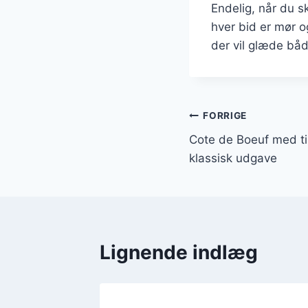
Endelig, når du s
hver bid er mør o
der vil glæde båd
Indlægsnavi
FORRIGE
Cote de Boeuf med ti
klassisk udgave
Lignende indlæg