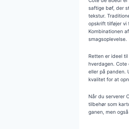
Cote de Boeuf er 
saftige bøf, der 
tekstur. Traditio
opskrift tilføjer v
Kombinationen af
smagsoplevelse.
Retten er ideel t
hverdagen. Cote d
eller på panden. 
kvalitet for at op
Når du serverer C
tilbehør som karto
ganen, men også e