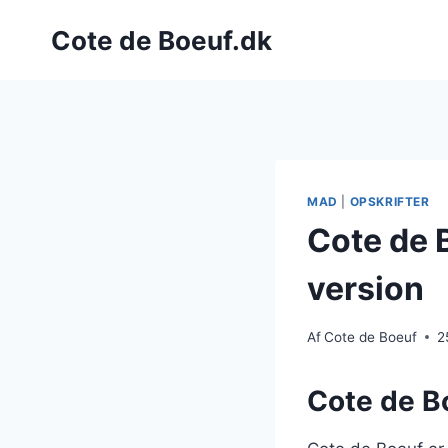
Fortsæt
Cote de Boeuf.dk
til
indhold
MAD
|
OPSKRIFTER
Cote de B
version
Af
Cote de Boeuf
2
Cote de Bo