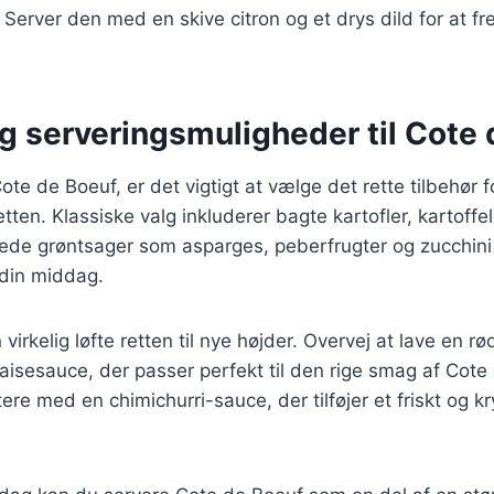
Server den med en skive citron og et drys dild for at f
g serveringsmuligheder til Cote
te de Boeuf, er det vigtigt at vælge det rette tilbehør f
ten. Klassiske valg inkluderer bagte kartofler, kartoffe
llede grøntsager som asparges, peberfrugter og zucchini 
 din middag.
irkelig løfte retten til nye højder. Overvej at lave en rø
aisesauce, der passer perfekt til den rige smag af Cote
re med en chimichurri-sauce, der tilføjer et friskt og kr