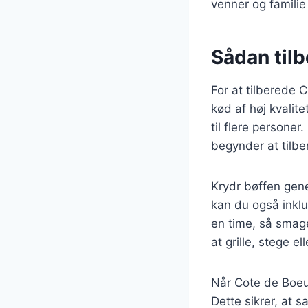
venner og famili
Sådan tilb
For at tilberede 
kød af høj kvalit
til flere persone
begynder at tilbe
Krydr bøffen gene
kan du også inklu
en time, så smage
at grille, stege 
Når Cote de Boeuf
Dette sikrer, at s