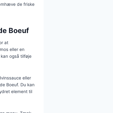
remhæve de friske
 de Boeuf
or at
lmos eller en
kan også tilføje
dvinssauce eller
 de Boeuf. Du kan
ydret element til