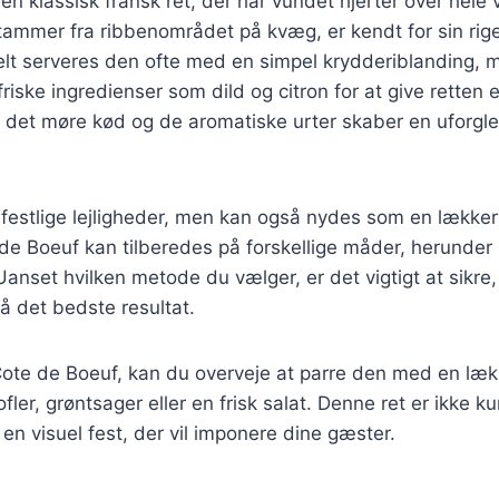
en klassisk fransk ret, der har vundet hjerter over hele
stammer fra ribbenområdet på kvæg, er kendt for sin ri
nelt serveres den ofte med en simpel krydderiblanding, 
i friske ingredienser som dild og citron for at give retten e
 det møre kød og de aromatiske urter skaber en uforgl
il festlige lejligheder, men kan også nydes som en lække
e Boeuf kan tilberedes på forskellige måder, herunder p
Uanset hvilken metode du vælger, er det vigtigt at sikre, 
nå det bedste resultat.
ote de Boeuf, kan du overveje at parre den med en lækk
fler, grøntsager eller en frisk salat. Denne ret er ikke ku
n visuel fest, der vil imponere dine gæster.