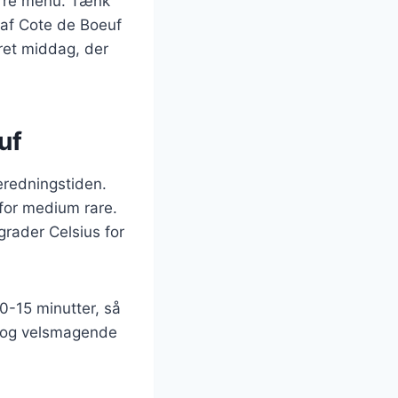
ørre menu. Tænk
t af Cote de Boeuf
eret middag, der
uf
beredningstiden.
 for medium rare.
grader Celsius for
10-15 minutter, så
ig og velsmagende