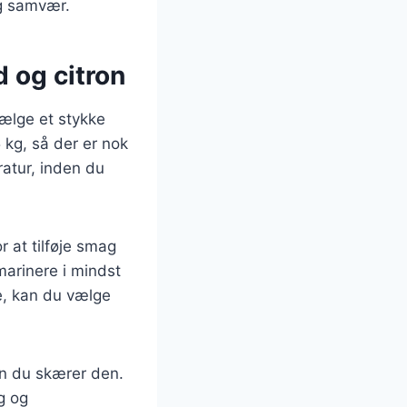
og samvær.
 og citron
vælge et stykke
 kg, så der er nok
ratur, inden du
 at tilføje smag
marinere i mindst
de, kan du vælge
den du skærer den.
ig og