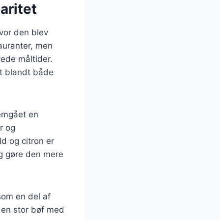
aritet
hvor den blev
tauranter, men
vede måltider.
it blandt både
nemgået en
r og
ld og citron er
og gøre den mere
som en del af
 en stor bøf med