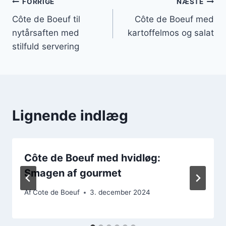
Indlægsnavigation
FORRIGE
NÆSTE
Côte de Boeuf til
Côte de Boeuf med
nytårsaften med
kartoffelmos og salat
stilfuld servering
Lignende indlæg
Côte de Boeuf med hvidløg:
Smagen af gourmet
Af
Cote de Boeuf
3. december 2024