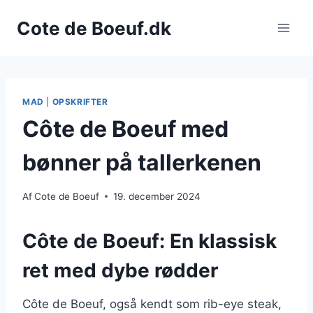
Fortsæt
Cote de Boeuf.dk
til
indhold
MAD
|
OPSKRIFTER
Côte de Boeuf med
bønner på tallerkenen
Af
Cote de Boeuf
19. december 2024
Côte de Boeuf: En klassisk
ret med dybe rødder
Côte de Boeuf, også kendt som rib-eye steak,