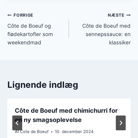
Indlægsnavigation
FORRIGE
NÆSTE
Côte de Boeuf og
Côte de Boeuf med
flødekartofler som
sennepssauce: en
weekendmad
klassiker
Lignende indlæg
Côte de Boeuf med chimichurri for
en ny smagsoplevelse
Af
Cote de Boeuf
10. december 2024