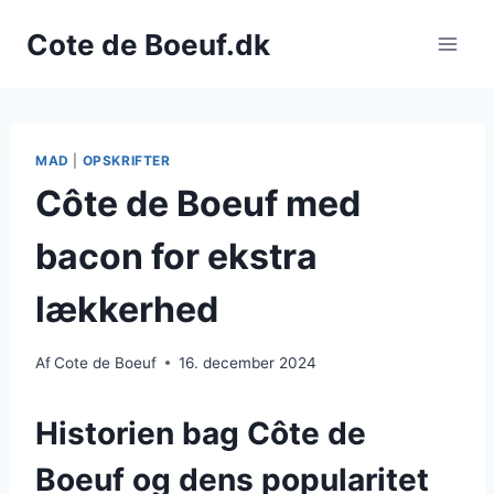
Fortsæt
Cote de Boeuf.dk
til
indhold
MAD
|
OPSKRIFTER
Côte de Boeuf med
bacon for ekstra
lækkerhed
Af
Cote de Boeuf
16. december 2024
Historien bag Côte de
Boeuf og dens popularitet