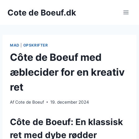
Fortsæt
Cote de Boeuf.dk
til
indhold
MAD
|
OPSKRIFTER
Côte de Boeuf med
æblecider for en kreativ
ret
Af
Cote de Boeuf
19. december 2024
Côte de Boeuf: En klassisk
ret med dybe rødder