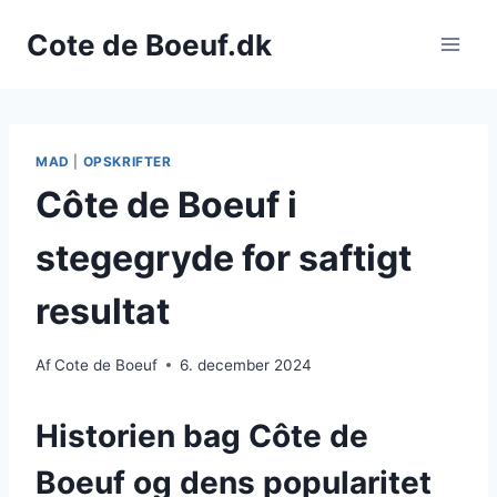
Fortsæt
Cote de Boeuf.dk
til
indhold
MAD
|
OPSKRIFTER
Côte de Boeuf i
stegegryde for saftigt
resultat
Af
Cote de Boeuf
6. december 2024
Historien bag Côte de
Boeuf og dens popularitet